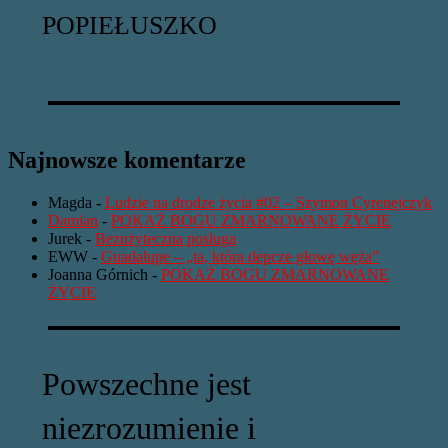
POPIEŁUSZKO
Najnowsze komentarze
Magda
-
Ludzie na drodze życia #02 – Szymon Cyrenejczyk
Damian
-
POKAŻ BOGU ZMARNOWANE ŻYCIE
Jurek
-
Bezużyteczna posługa
EWW
-
Guadalupe – „ta, która depcze głowę węża”
Joanna Górnich
-
POKAŻ BOGU ZMARNOWANE
ŻYCIE
Powszechne jest
niezrozumienie i