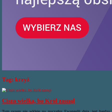
Tag:
krzyż
Cisza wielka, bo Król zasnął
Tym razem nie wkleję na początku Ewangelii dnia, jest bardzo