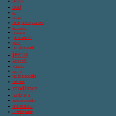
choroba
cud
dar
droga
droga krzyżowa
duch święty
faryzeusze
gotowość
grzech
jan chrzciciel
jezus
kościół
książka
maryja
miłosierdzie
miłość
modlitwa
nadzieja
narodzenie pańskie
obietnica
oczekiwanie