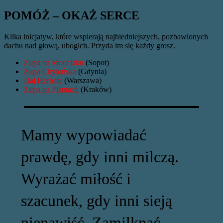
POMÓŻ – OKAŻ SERCE
Kilka inicjatyw, które wspierają najbiedniejszych, pozbawionych
dachu nad głową, ubogich. Przyda im się każdy grosz.
Zupa na Monciaku
(Sopot)
Zupa Chylońska
(Gdynia)
Daj Herbatę
(Warszawa)
Zupa na Plantach
(Kraków)
Mamy wypowiadać
prawdę, gdy inni milczą.
Wyrażać miłość i
szacunek, gdy inni sieją
nienawiść. Zamilknąć,