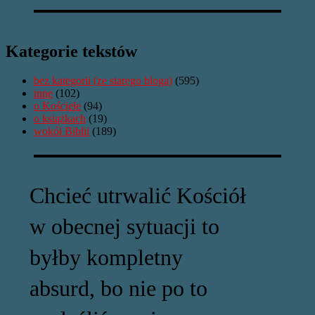
Kategorie tekstów
bez kategorii (ze starego bloga)
(595)
inne
(102)
o Kościele
(94)
o książkach
(19)
wokół Biblii
(189)
Chcieć utrwalić Kościół
w obecnej sytuacji to
byłby kompletny
absurd, bo nie po to