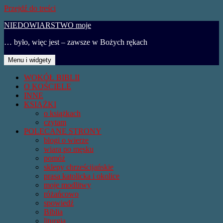
Przejdź do treści
NIEDOWIARSTWO moje
… było, więc jest – zawsze w Bożych rękach
Menu i widgety
WOKÓŁ BIBLII
O KOŚCIELE
INNE
KSIĄŻKI
o książkach
czytam
POLECANE STRONY
blogi o wierze
wiara po męsku
pomóż
sklepy chrześcijańskie
prasa katolicka i okolice
moje modlitwy
różańcowo
spowiedź
Biblia
liturgia