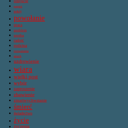
odejście
papież
pokój
powołanie
praca
problem
prośba
radość
rodzina
rozważania
strach
uzdrowienie
wiara
wielki post
wybór
zaproszenie
zbawienie
zmartwychwstanie
śmierć
świadectwo
życie
życzenia