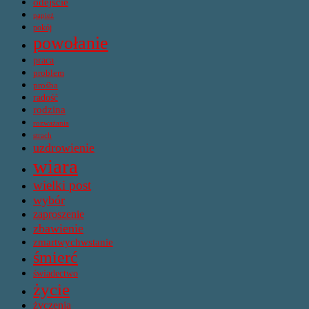
odejście
papież
pokój
powołanie
praca
problem
prośba
radość
rodzina
rozważania
strach
uzdrowienie
wiara
wielki post
wybór
zaproszenie
zbawienie
zmartwychwstanie
śmierć
świadectwo
życie
życzenia