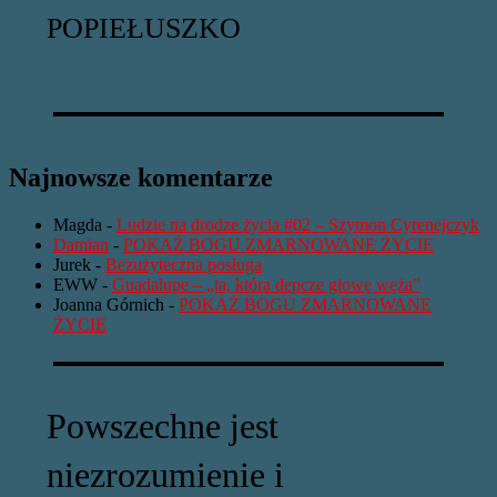
POPIEŁUSZKO
Najnowsze komentarze
Magda
-
Ludzie na drodze życia #02 – Szymon Cyrenejczyk
Damian
-
POKAŻ BOGU ZMARNOWANE ŻYCIE
Jurek
-
Bezużyteczna posługa
EWW
-
Guadalupe – „ta, która depcze głowę węża”
Joanna Górnich
-
POKAŻ BOGU ZMARNOWANE
ŻYCIE
Powszechne jest
niezrozumienie i