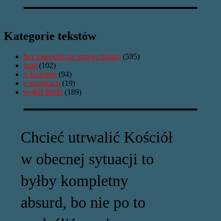
Kategorie tekstów
bez kategorii (ze starego bloga)
(595)
inne
(102)
o Kościele
(94)
o książkach
(19)
wokół Biblii
(189)
Chcieć utrwalić Kościół
w obecnej sytuacji to
byłby kompletny
absurd, bo nie po to