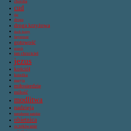
choroba
cud
dar
droga
droga krzyżowa
duch święty
faryzeusze
gotowość
grzech
jan chrzciciel
jezus
kościół
książka
maryja
miłosierdzie
miłość
modlitwa
nadzieja
narodzenie pańskie
obietnica
oczekiwanie