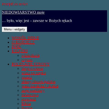
Przejdź do treści
NIEDOWIARSTWO moje
… było, więc jest – zawsze w Bożych rękach
Menu i widgety
WOKÓŁ BIBLII
O KOŚCIELE
INNE
KSIĄŻKI
o książkach
czytam
POLECANE STRONY
blogi o wierze
wiara po męsku
pomóż
sklepy chrześcijańskie
prasa katolicka i okolice
moje modlitwy
różańcowo
spowiedź
Biblia
liturgia