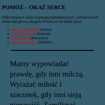
POMÓŻ – OKAŻ SERCE
Kilka inicjatyw, które wspierają najbiedniejszych, pozbawionych
dachu nad głową, ubogich. Przyda im się każdy grosz.
Zupa na Monciaku
(Sopot)
Zupa Chylońska
(Gdynia)
Daj Herbatę
(Warszawa)
Zupa na Plantach
(Kraków)
Mamy wypowiadać
prawdę, gdy inni milczą.
Wyrażać miłość i
szacunek, gdy inni sieją
nienawiść. Zamilknąć,