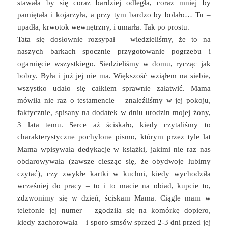
stawała by się coraz bardziej odległa, coraz mniej by
pamiętała i kojarzyła, a przy tym bardzo by bolało… Tu –
upadła, krwotok wewnętrzny, i umarła. Tak po prostu.
Tata się dosłownie rozsypał – wiedzieliśmy, że to na
naszych barkach spocznie przygotowanie pogrzebu i
ogarnięcie wszystkiego. Siedzieliśmy w domu, rycząc jak
bobry. Była i już jej nie ma. Większość wziąłem na siebie,
wszystko udało się całkiem sprawnie załatwić. Mama
mówiła nie raz o testamencie – znaleźliśmy w jej pokoju,
faktycznie, spisany na dodatek w dniu urodzin mojej żony,
3 lata temu. Serce aż ściskało, kiedy czytaliśmy to
charakterystyczne pochylone pismo, którym przez tyle lat
Mama wpisywała dedykacje w książki, jakimi nie raz nas
obdarowywała (zawsze ciesząc się, że obydwoje lubimy
czytać), czy zwykłe kartki w kuchni, kiedy wychodziła
wcześniej do pracy – to i to macie na obiad, kupcie to,
zdzwonimy się w dzień, ściskam Mama. Ciągle mam w
telefonie jej numer – zgodziła się na komórkę dopiero,
kiedy zachorowała – i sporo smsów sprzed 2-3 dni przed jej