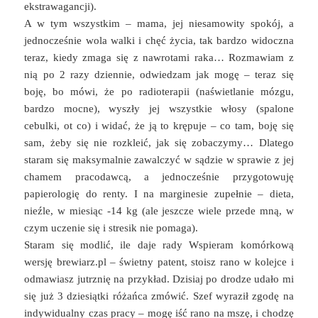
ekstrawagancji).
A w tym wszystkim – mama, jej niesamowity spokój, a
jednocześnie wola walki i chęć życia, tak bardzo widoczna
teraz, kiedy zmaga się z nawrotami raka… Rozmawiam z
nią po 2 razy dziennie, odwiedzam jak mogę – teraz się
boję, bo mówi, że po radioterapii (naświetlanie mózgu,
bardzo mocne), wyszły jej wszystkie włosy (spalone
cebulki, ot co) i widać, że ją to krępuje – co tam, boję się
sam, żeby się nie rozkleić, jak się zobaczymy… Dlatego
staram się maksymalnie zawalczyć w sądzie w sprawie z jej
chamem pracodawcą, a jednocześnie przygotowuję
papierologię do renty. I na marginesie zupełnie – dieta,
nieźle, w miesiąc -14 kg (ale jeszcze wiele przede mną, w
czym uczenie się i stresik nie pomaga).
Staram się modlić, ile daje rady Wspieram komórkową
wersję brewiarz.pl – świetny patent, stoisz rano w kolejce i
odmawiasz jutrznię na przykład. Dzisiaj po drodze udało mi
się już 3 dziesiątki różańca zmówić. Szef wyraził zgodę na
indywidualny czas pracy – mogę iść rano na mszę, i chodzę