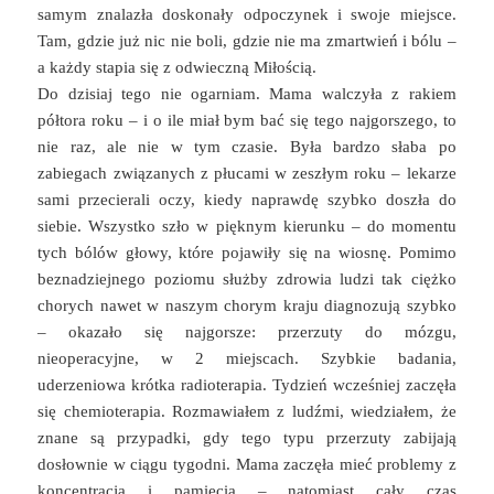
samym znalazła doskonały odpoczynek i swoje miejsce.
Tam, gdzie już nic nie boli, gdzie nie ma zmartwień i bólu –
a każdy stapia się z odwieczną Miłością.
Do dzisiaj tego nie ogarniam. Mama walczyła z rakiem
półtora roku – i o ile miał bym bać się tego najgorszego, to
nie raz, ale nie w tym czasie. Była bardzo słaba po
zabiegach związanych z płucami w zeszłym roku – lekarze
sami przecierali oczy, kiedy naprawdę szybko doszła do
siebie. Wszystko szło w pięknym kierunku – do momentu
tych bólów głowy, które pojawiły się na wiosnę. Pomimo
beznadziejnego poziomu służby zdrowia ludzi tak ciężko
chorych nawet w naszym chorym kraju diagnozują szybko
– okazało się najgorsze: przerzuty do mózgu,
nieoperacyjne, w 2 miejscach. Szybkie badania,
uderzeniowa krótka radioterapia. Tydzień wcześniej zaczęła
się chemioterapia. Rozmawiałem z ludźmi, wiedziałem, że
znane są przypadki, gdy tego typu przerzuty zabijają
dosłownie w ciągu tygodni. Mama zaczęła mieć problemy z
koncentracją i pamięcią – natomiast cały czas