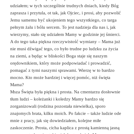
udziałem; w tych szczególnie trudnych dniach, kiedy Bóg
zaprasza i przytula, ot tak, jak Ojciec, i prosi, aby pozwolić
Jemu samemu być ukojeniem tego wszystkiego, co targa
pełnym żalu i bólu sercem. To jest nadzieja dla nas i, jak
wierzymy, stało się udziałem Mamy w godzinie jej śmierci.
A do tego taka piękna rzeczywistość wymiany – Mama już
nie musi dźwigać tego, co było trudne po ludzku za życia
na ziemi, a będąc w bliskości Boga staje się naszym
orędownikiem, który może podpowiadać i prowadzić,
pomagać z tymi naszymi sprawami. Wierzę w to bardzo
mocno. Kto może bardziej i więcej pomóc, niż święta
Mama?
Msza Święta była piękna i prosta. Na cmentarzu dosłownie
tłum ludzi – koleżanki i koledzy Mamy bardzo się
zorganizowali (rodzina pozostała niewielka), sporo
znajomych brata, kilku moich. Po fakcie – także ludzie ode
mnie z pracy, jak się dowiedziałem, kolejne miłe
zaskoczenie. Prosta, cicha kaplica z prostą kamienną jasną