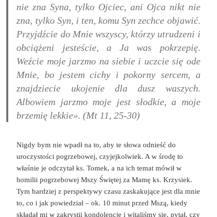
nie zna Syna, tylko Ojciec, ani Ojca nikt nie
zna, tylko Syn, i ten, komu Syn zechce objawić.
Przyjdźcie do Mnie wszyscy, którzy utrudzeni i
obciążeni jesteście, a Ja was pokrzepię.
Weźcie moje jarzmo na siebie i uczcie się ode
Mnie, bo jestem cichy i pokorny sercem, a
znajdziecie ukojenie dla dusz waszych.
Albowiem jarzmo moje jest słodkie, a moje
brzemię lekkie
». (Mt 11, 25-30)
Nigdy bym nie wpadł na to, aby te słowa odnieść do
uroczystości pogrzebowej, czyjejkolwiek. A w środę to
właśnie je odczytał ks. Tomek, a na ich temat mówił w
homilii pogrzebowej Mszy Świętej za Mamę ks. Krzysiek.
Tym bardziej z perspektywy czasu zaskakujące jest dla mnie
to, co i jak powiedział – ok. 10 minut przed Mszą, kiedy
składał mi w zakrystii kondolencje i witaliśmy się, pytał, czy