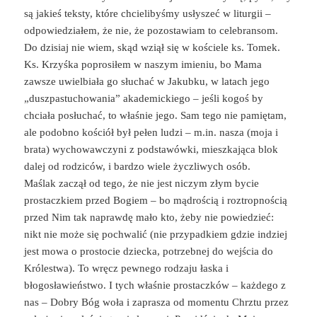
są jakieś teksty, które chcielibyśmy usłyszeć w liturgii –
odpowiedziałem, że nie, że pozostawiam to celebransom.
Do dzisiaj nie wiem, skąd wziął się w kościele ks. Tomek.
Ks. Krzyśka poprosiłem w naszym imieniu, bo Mama
zawsze uwielbiała go słuchać w Jakubku, w latach jego
„duszpastuchowania” akademickiego – jeśli kogoś by
chciała posłuchać, to właśnie jego. Sam tego nie pamiętam,
ale podobno kościół był pełen ludzi – m.in. nasza (moja i
brata) wychowawczyni z podstawówki, mieszkająca blok
dalej od rodziców, i bardzo wiele życzliwych osób.
Maślak zaczął od tego, że nie jest niczym złym bycie
prostaczkiem przed Bogiem – bo mądrością i roztropnością
przed Nim tak naprawdę mało kto, żeby nie powiedzieć:
nikt nie może się pochwalić (nie przypadkiem gdzie indziej
jest mowa o prostocie dziecka, potrzebnej do wejścia do
Królestwa). To wręcz pewnego rodzaju łaska i
błogosławieństwo. I tych właśnie prostaczków – każdego z
nas – Dobry Bóg woła i zaprasza od momentu Chrztu przez