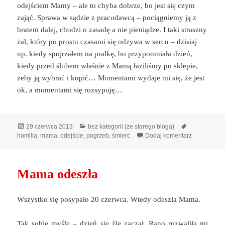
odejściem Mamy – ale to chyba dobrze, bo jest się czym
zająć. Sprawa w sądzie z pracodawcą – pociągniemy ją z
bratem dalej, chodzi o zasadę a nie pieniądze. I taki straszny
żal, który po prostu czasami się odzywa w sercu – dzisiaj
np. kiedy spojrzałem na pralkę, bo przypomniała dzień,
kiedy przed ślubem właśnie z Mamą łaziliśmy po sklepie,
żeby ją wybrać i kupić… Momentami wydaje mi się, że jest
ok, a momentami się rozsypuję…
Data
Kategorie
Tagi
29 czerwca 2013
bez kategorii (ze starego bloga)
publikacji
do Święta 
homilia
,
mama
,
odejście
,
pogrzeb
,
śmierć
Dodaj komentarz
Mama odeszła
Wszystko się posypało 20 czerwca. Wtedy odeszła Mama.
Tak sobie myślę – dzień się źle zaczął. Rano rozwaliła mi