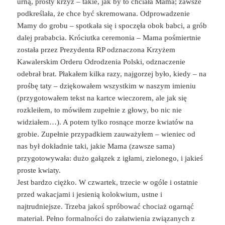
urną, prosty krzyż – takie, jak by to chciała Mama; zawsze
podkreślała, że chce być skremowana. Odprowadzenie
Mamy do grobu – spotkała się i spoczęła obok babci, a grób
dalej prababcia. Króciutka ceremonia – Mama pośmiertnie
została przez Prezydenta RP odznaczona Krzyżem
Kawalerskim Orderu Odrodzenia Polski, odznaczenie
odebrał brat. Płakałem kilka razy, najgorzej było, kiedy – na
prośbę taty – dziękowałem wszystkim w naszym imieniu
(przygotowałem tekst na kartce wieczorem, ale jak się
rozkleiłem, to mówiłem zupełnie z głowy, bo nic nie
widziałem…). A potem tylko rosnące morze kwiatów na
grobie. Zupełnie przypadkiem zauważyłem – wieniec od
nas był dokładnie taki, jakie Mama (zawsze sama)
przygotowywała: dużo gałązek z igłami, zielonego, i jakieś
proste kwiaty.
Jest bardzo ciężko. W czwartek, trzecie w ogóle i ostatnie
przed wakacjami i jesienią kolokwium, ustne i
najtrudniejsze. Trzeba jakoś spróbować chociaż ogarnąć
materiał. Pełno formalności do załatwienia związanych z