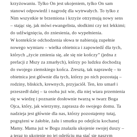
krzyżowaniu. Tylko On jest ukojeniem, tylko On sam
stanowi odpowiedź i nagrodę dla wytrwałych. To tylko z
Nim wszystkie te brzemiona i krzyże otrzymują nowy sens
– stając się, jak mówi ewangelista, słodkimi czy też lekkimi;
do udźwignięcia, do zniesienia, do wypełnienia.
W kontekście odchodzenia słowa te nabierają zupełnie
nowego wymiaru – wielka obietnica i zapowiedź dla tych,
których „życie zmienia się, ale się nie kończy” (jedna z
prefacji z Mszy za zmarłych), którzy po ludzku dochodzą
do swojego ziemskiego końca. Zresztą, tak naprawdę – to
obietnica jest głównie dla tych, którzy po nich pozostają –
rodziny, bliskich, krewnych, przyjaciół. Ten, kto umarł i
przeszedł dalej – ta osoba już wie, dla niej wiara przemienia
się w wiedzę i poznanie dosłownie twarzą w twarz Boga
Ojca, który, jak wierzymy, zaprasza do swojego domu. Ta
nadzieja jest głównie dla nas, którzy pozostajemy tutaj,
pogrążeni w żałobie, żalu i smutku po odejściu kochanej
Mamy. Mama już w Bogu znalazła ukojenie swojej duszy –
a teraz to ukojenie po jej odejściu ma stać się naszym