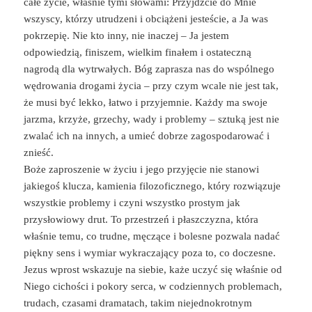
całe życie, właśnie tymi słowami: Przyjdźcie do Mnie
wszyscy, którzy utrudzeni i obciążeni jesteście, a Ja was
pokrzepię. Nie kto inny, nie inaczej – Ja jestem
odpowiedzią, finiszem, wielkim finałem i ostateczną
nagrodą dla wytrwałych. Bóg zaprasza nas do wspólnego
wędrowania drogami życia – przy czym wcale nie jest tak,
że musi być lekko, łatwo i przyjemnie. Każdy ma swoje
jarzma, krzyże, grzechy, wady i problemy – sztuką jest nie
zwalać ich na innych, a umieć dobrze zagospodarować i
znieść.
Boże zaproszenie w życiu i jego przyjęcie nie stanowi
jakiegoś klucza, kamienia filozoficznego, który rozwiązuje
wszystkie problemy i czyni wszystko prostym jak
przysłowiowy drut. To przestrzeń i płaszczyzna, która
właśnie temu, co trudne, męczące i bolesne pozwala nadać
piękny sens i wymiar wykraczający poza to, co doczesne.
Jezus wprost wskazuje na siebie, każe uczyć się właśnie od
Niego cichości i pokory serca, w codziennych problemach,
trudach, czasami dramatach, takim niejednokrotnym