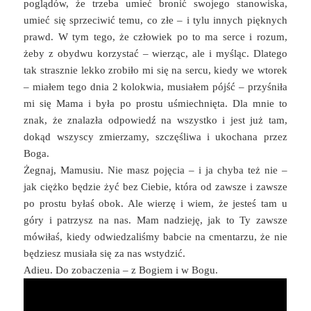
poglądów, że trzeba umieć bronić swojego stanowiska,
umieć się sprzeciwić temu, co złe – i tylu innych pięknych
prawd. W tym tego, że człowiek po to ma serce i rozum,
żeby z obydwu korzystać – wierząc, ale i myśląc. Dlatego
tak strasznie lekko zrobiło mi się na sercu, kiedy we wtorek
– miałem tego dnia 2 kolokwia, musiałem pójść – przyśniła
mi się Mama i była po prostu uśmiechnięta. Dla mnie to
znak, że znalazła odpowiedź na wszystko i jest już tam,
dokąd wszyscy zmierzamy, szczęśliwa i ukochana przez
Boga.
Żegnaj, Mamusiu. Nie masz pojęcia – i ja chyba też nie –
jak ciężko będzie żyć bez Ciebie, która od zawsze i zawsze
po prostu byłaś obok. Ale wierzę i wiem, że jesteś tam u
góry i patrzysz na nas. Mam nadzieję, jak to Ty zawsze
mówiłaś, kiedy odwiedzaliśmy babcie na cmentarzu, że nie
będziesz musiała się za nas wstydzić.
Adieu. Do zobaczenia – z Bogiem i w Bogu.