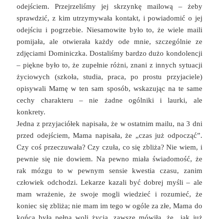
odejściem. Przejrzeliśmy jej skrzynkę mailową – żeby
sprawdzić, z kim utrzymywała kontakt, i powiadomić o jej
odejściu i pogrzebie. Niesamowite było to, że wiele maili
pomijała, ale otwierała każdy ode mnie, szczególnie ze
zdjęciami Dominiczka. Dostaliśmy bardzo dużo kondolencji
– piękne było to, że zupełnie różni, znani z innych sytuacji
życiowych (szkoła, studia, praca, po prostu przyjaciele)
opisywali Mamę w ten sam sposób, wskazując na te same
cechy charakteru – nie żadne ogólniki i laurki, ale
konkrety.
Jedna z przyjaciółek napisała, że w ostatnim mailu, na 3 dni
przed odejściem, Mama napisała, że „czas już odpocząć”.
Czy coś przeczuwała? Czy czuła, co się zbliża? Nie wiem, i
pewnie się nie dowiem. Na pewno miała świadomość, że
rak mózgu to w pewnym sensie kwestia czasu, zanim
człowiek odchodzi. Lekarze kazali być dobrej myśli – ale
mam wrażenie, że swoje mogli wiedzieć i rozumieć, że
koniec się zbliża; nie mam im tego w ogóle za złe, Mama do
końca była pełna woli życia, zawsze mówiła, że „jak już