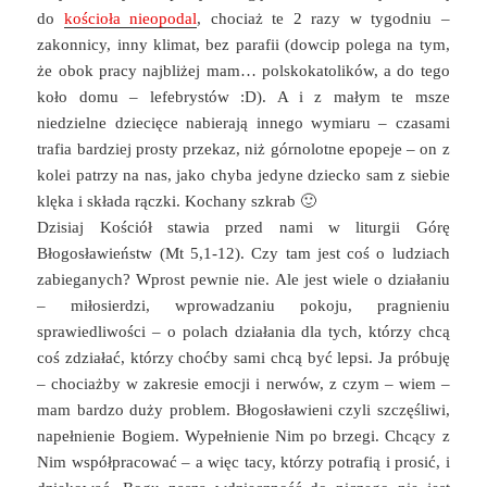
do
kościoła nieopodal
, chociaż te 2 razy w tygodniu –
zakonnicy, inny klimat, bez parafii (dowcip polega na tym,
że obok pracy najbliżej mam… polskokatolików, a do tego
koło domu – lefebrystów :D). A i z małym te msze
niedzielne dziecięce nabierają innego wymiaru – czasami
trafia bardziej prosty przekaz, niż górnolotne epopeje – on z
kolei patrzy na nas, jako chyba jedyne dziecko sam z siebie
klęka i składa rączki. Kochany szkrab 🙂
Dzisiaj Kościół stawia przed nami w liturgii Górę
Błogosławieństw (Mt 5,1-12). Czy tam jest coś o ludziach
zabieganych? Wprost pewnie nie. Ale jest wiele o działaniu
– miłosierdzi, wprowadzaniu pokoju, pragnieniu
sprawiedliwości – o polach działania dla tych, którzy chcą
coś zdziałać, którzy choćby sami chcą być lepsi. Ja próbuję
– chociażby w zakresie emocji i nerwów, z czym – wiem –
mam bardzo duży problem. Błogosławieni czyli szczęśliwi,
napełnienie Bogiem. Wypełnienie Nim po brzegi. Chcący z
Nim współpracować – a więc tacy, którzy potrafią i prosić, i