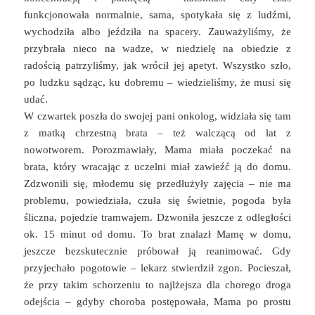
funkcjonowała normalnie, sama, spotykała się z ludźmi,
wychodziła albo jeździła na spacery. Zauważyliśmy, że
przybrała nieco na wadze, w niedzielę na obiedzie z
radością patrzyliśmy, jak wrócił jej apetyt. Wszystko szło,
po ludzku sądząc, ku dobremu – wiedzieliśmy, że musi się
udać.
W czwartek poszła do swojej pani onkolog, widziała się tam
z matką chrzestną brata – też walczącą od lat z
nowotworem. Porozmawiały, Mama miała poczekać na
brata, który wracając z uczelni miał zawieźć ją do domu.
Zdzwonili się, młodemu się przedłużyły zajęcia – nie ma
problemu, powiedziała, czuła się świetnie, pogoda była
śliczna, pojedzie tramwajem. Dzwoniła jeszcze z odległości
ok. 15 minut od domu. To brat znalazł Mamę w domu,
jeszcze bezskutecznie próbował ją reanimować. Gdy
przyjechało pogotowie – lekarz stwierdził zgon. Pocieszał,
że przy takim schorzeniu to najlżejsza dla chorego droga
odejścia – gdyby choroba postępowała, Mama po prostu