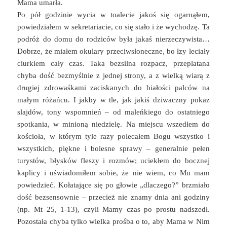
Mama umarła.
Po pół godzinie wycia w toalecie jakoś się ogarnąłem,
powiedziałem w sekretariacie, co się stało i że wychodzę. Ta
podróż do domu do rodziców była jakaś nierzeczywista…
Dobrze, że miałem okulary przeciwsłoneczne, bo łzy leciały
ciurkiem cały czas. Taka bezsilna rozpacz, przeplatana
chyba dość bezmyślnie z jednej strony, a z wielką wiarą z
drugiej zdrowaśkami zaciskanych do białości palców na
małym różańcu. I jakby w tle, jak jakiś dziwaczny pokaz
slajdów, tony wspomnień – od maleńkiego do ostatniego
spotkania, w minioną niedzielę. Na miejscu wszedłem do
kościoła, w którym tyle razy polecałem Bogu wszystko i
wszystkich, piękne i bolesne sprawy – generalnie pełen
turystów, błysków fleszy i rozmów; uciekłem do bocznej
kaplicy i uświadomiłem sobie, że nie wiem, co Mu mam
powiedzieć. Kołatające się po głowie „dlaczego?” brzmiało
dość bezsensownie – przecież nie znamy dnia ani godziny
(np. Mt 25, 1-13), czyli Mamy czas po prostu nadszedł.
Pozostała chyba tylko wielka prośba o to, aby Mama w Nim