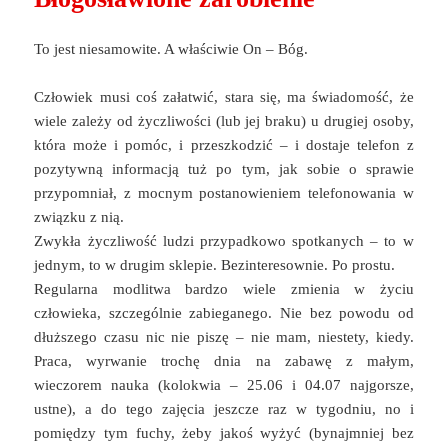
To jest niesamowite. A właściwie On – Bóg.
Człowiek musi coś załatwić, stara się, ma świadomość, że
wiele zależy od życzliwości (lub jej braku) u drugiej osoby,
która może i pomóc, i przeszkodzić – i dostaje telefon z
pozytywną informacją tuż po tym, jak sobie o sprawie
przypomniał, z mocnym postanowieniem telefonowania w
związku z nią.
Zwykła życzliwość ludzi przypadkowo spotkanych – to w
jednym, to w drugim sklepie. Bezinteresownie. Po prostu.
Regularna modlitwa bardzo wiele zmienia w życiu
człowieka, szczególnie zabieganego. Nie bez powodu od
dłuższego czasu nic nie piszę – nie mam, niestety, kiedy.
Praca, wyrwanie trochę dnia na zabawę z małym,
wieczorem nauka (kolokwia – 25.06 i 04.07 najgorsze,
ustne), a do tego zajęcia jeszcze raz w tygodniu, no i
pomiędzy tym fuchy, żeby jakoś wyżyć (bynajmniej bez