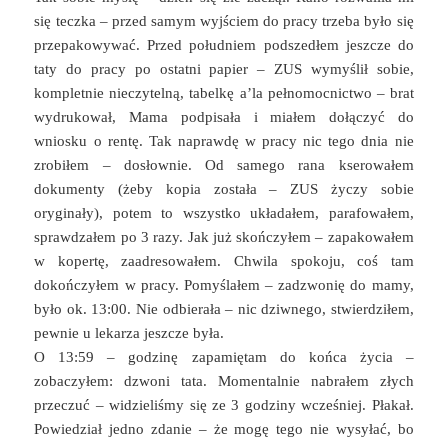
się teczka – przed samym wyjściem do pracy trzeba było się
przepakowywać. Przed południem podszedłem jeszcze do
taty do pracy po ostatni papier – ZUS wymyślił sobie,
kompletnie nieczytelną, tabelkę a’la pełnomocnictwo – brat
wydrukował, Mama podpisała i miałem dołączyć do
wniosku o rentę. Tak naprawdę w pracy nic tego dnia nie
zrobiłem – dosłownie. Od samego rana kserowałem
dokumenty (żeby kopia została – ZUS życzy sobie
oryginały), potem to wszystko układałem, parafowałem,
sprawdzałem po 3 razy. Jak już skończyłem – zapakowałem
w kopertę, zaadresowałem. Chwila spokoju, coś tam
dokończyłem w pracy. Pomyślałem – zadzwonię do mamy,
było ok. 13:00. Nie odbierała – nic dziwnego, stwierdziłem,
pewnie u lekarza jeszcze była.
O 13:59 – godzinę zapamiętam do końca życia –
zobaczyłem: dzwoni tata. Momentalnie nabrałem złych
przeczuć – widzieliśmy się ze 3 godziny wcześniej. Płakał.
Powiedział jedno zdanie – że mogę tego nie wysyłać, bo