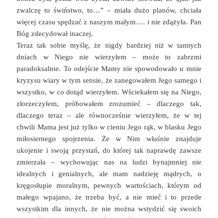
zwalczę to świństwo, to…” – miała dużo planów, chciała
więcej czasu spędzać z naszym małym…. i nie zdążyła. Pan
Bóg zdecydował inaczej.
Teraz tak sobie myślę, że nigdy bardziej niż w tamtych
dniach w Niego nie wierzyłem – może to zabrzmi
paradoksalnie. To odejście Mamy nie spowodowało u mnie
kryzysu wiary w tym sensie, że zanegowałem Jego samego i
wszystko, w co dotąd wierzyłem. Wściekałem się na Niego,
złorzeczyłem, próbowałem zrozumieć – dlaczego tak,
dlaczego teraz – ale równocześnie wierzyłem, że w tej
chwili Mama jest już tylko w cieniu Jego rąk, w blasku Jego
miłosiernego spojrzenia. Że w Nim właśnie znajduje
ukojenie i swoją przystań, do której tak naprawdę zawsze
zmierzała – wychowując nas na ludzi bynajmniej nie
idealnych i genialnych, ale mam nadzieję mądrych, o
kręgosłupie moralnym, pewnych wartościach, którym od
małego wpajano, że trzeba być, a nie mieć i to przede
wszystkim dla innych, że nie można wstydzić się swoich