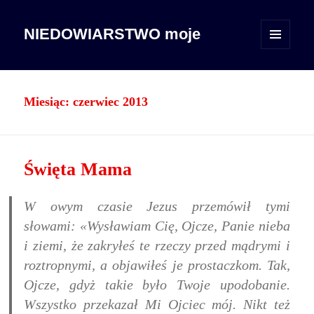
NIEDOWIARSTWO moje
MENU
I
WIDGETY
Miesiąc:
czerwiec 2013
Święta Mama
W owym czasie Jezus przemówił tymi
słowami: «Wysławiam Cię, Ojcze, Panie nieba
i ziemi, że zakryłeś te rzeczy przed mądrymi i
roztropnymi, a objawiłeś je prostaczkom. Tak,
Ojcze, gdyż takie było Twoje upodobanie.
Wszystko przekazał Mi Ojciec mój. Nikt też