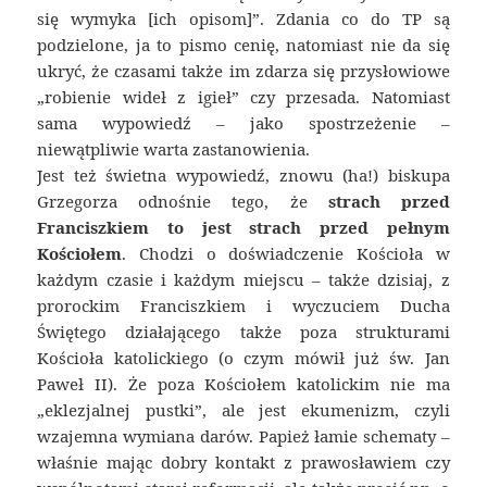
się wymyka [ich opisom]”. Zdania co do TP są
podzielone, ja to pismo cenię, natomiast nie da się
ukryć, że czasami także im zdarza się przysłowiowe
„robienie wideł z igieł” czy przesada. Natomiast
sama wypowiedź – jako spostrzeżenie –
niewątpliwie warta zastanowienia.
Jest też świetna wypowiedź, znowu (ha!) biskupa
Grzegorza odnośnie tego, że
strach przed
Franciszkiem to jest strach przed pełnym
Kościołem
. Chodzi o doświadczenie Kościoła w
każdym czasie i każdym miejscu – także dzisiaj, z
prorockim Franciszkiem i wyczuciem Ducha
Świętego działającego także poza strukturami
Kościoła katolickiego (o czym mówił już św. Jan
Paweł II). Że poza Kościołem katolickim nie ma
„eklezjalnej pustki”, ale jest ekumenizm, czyli
wzajemna wymiana darów. Papież łamie schematy –
właśnie mając dobry kontakt z prawosławiem czy