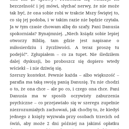
bezczelność i jej mówi, słychać nerwy, że nie może
tak być, że ona sobie robi w trakcie Mszy Świętej to,
co się jej podoba, i w takim razie nie będzie czytała.
Ja w tym czasie chowam albę do szafy. Pani Danusia
spokorniała? Bynajmniej. „Niech ksiądz sobie lepiej
otworzy Biblię, tam gdzie jest napisane o
miłosierdziu i życzliwości. A teraz proszę tu
podejść”. Zgłupiałem – co za tupet. Nie śledziłem
dalej dyskusji, bo proboszcz się dopiero wtedy
wściekł – i nie dziwię się.
Szerszy kontekst. Pewnie każda – albo większość –
parafia ma taką swoją panią Danusię. Tu nie chodzi
o to, że ona chce – ale po co, i czego ona chce. Pani
Danusia ma w sposób oczywisty zaburzenia
psychiczne – co przejawiało się w szeregu zupełnie
niezrozumiałych zachowań, jak choćby to, że kiedyś
jednego z księży wyzwała przy osobach trzecich od
świń, aby może 2 dni później na jakimś opłatku