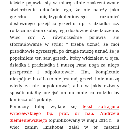
tekście pojawia się w miarę silnie zaakcentowane
stwierdzenie odnośnie tego, że nie należy jako
grzechu międzypokoleniowego rozumieć
dosłownego przejścia grzechu np. z dziadka czy
rodzica na daną osobę, jego dosłowne dziedziczenie.
Więc co? A równocześnie pojawia się
sformułowanie w stylu: ” trzeba uznać, że moi
przodkowie zgrzeszyli, po drugie muszę uznać, że ja
popełniłem ten sam grzech, który widziałem u ojca,
dziadka i pradziadka i muszę Pana Boga za niego
przeprosić i odpokutować”. Hm, kompletnie
niespójne: bo albo to nie jest mój grzech i nie muszę
wtedy za nic odpokutować, albo w jakiś dziwny
sposób miałby przejść on na mnie co rodziło by
konieczność pokuty.
Pomocny tutaj wydaje się
tekst sufragana
wrocławskiego bp. prof. dr hab. Andrzeja
Siemieniewskiego
(opublikowany w maju 2014 r. – a
więc zanim Episkopat zajął w tej materii