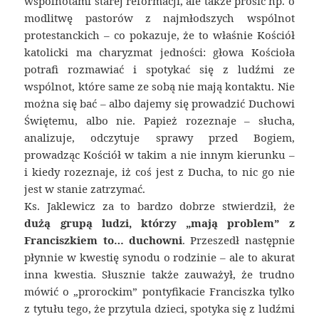
wspólnotami starej reformacji, ale także prosić np. o
modlitwę pastorów z najmłodszych wspólnot
protestanckich – co pokazuje, że to właśnie Kościół
katolicki ma charyzmat jedności: głowa Kościoła
potrafi rozmawiać i spotykać się z ludźmi ze
wspólnot, które same ze sobą nie mają kontaktu. Nie
można się bać – albo dajemy się prowadzić Duchowi
Świętemu, albo nie. Papież rozeznaje – słucha,
analizuje, odczytuje sprawy przed Bogiem,
prowadząc Kościół w takim a nie innym kierunku –
i kiedy rozeznaje, iż coś jest z Ducha, to nic go nie
jest w stanie zatrzymać.
Ks. Jaklewicz za to bardzo dobrze stwierdził, że
dużą grupą ludzi, którzy „mają problem” z
Franciszkiem to… duchowni
. Przeszedł następnie
płynnie w kwestię synodu o rodzinie – ale to akurat
inna kwestia. Słusznie także zauważył, że trudno
mówić o „prorockim” pontyfikacie Franciszka tylko
z tytułu tego, że przytula dzieci, spotyka się z ludźmi