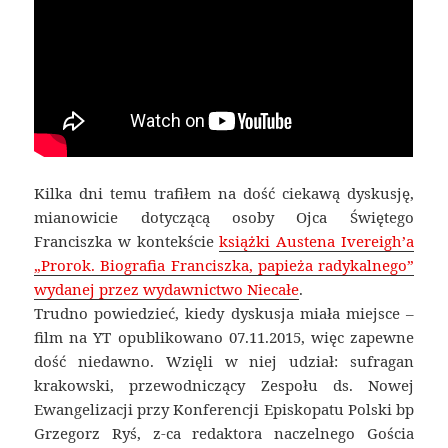
Kilka dni temu trafiłem na dość ciekawą dyskusję,
mianowicie dotyczącą osoby Ojca Świętego
Franciszka w kontekście
książki Austena Ivereigh’a
„Prorok. Biografia Franciszka, papieża radykalnego”
wydanej przez wydawnictwo Niecałe
.
Trudno powiedzieć, kiedy dyskusja miała miejsce –
film na YT opublikowano 07.11.2015, więc zapewne
dość niedawno. Wzięli w niej udział: sufragan
krakowski, przewodniczący Zespołu ds. Nowej
Ewangelizacji przy Konferencji Episkopatu Polski bp
Grzegorz Ryś, z-ca redaktora naczelnego Gościa