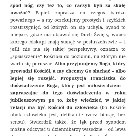
spod nóg, czy też to, co raczyli byli za skałę
uważać?
Papież zaprasza do czegoś bardzo
poważnego – a my oczekujemy prostych i szybkich
rozstrzygnięć, od których on się uchyla. Synod to
miejsce, gdzie ma objawić się Duch Święty, wobec
którego biskupi mają stanąć w posłuszeństwie – i
jeśli nie ma się takiej perspektywy, oznacza to
„spłaszczenie” Kościoła do poziomu, na którym nie
warto się poruszać.
Albo przyjmujemy Boga, który
prowadzi Kościół, a my chcemy Go słuchać – albo
lepiej się rozejść. Propozycja Franciszka do
doświadczenie Boga, który jest miłosierdziem –
zapraszając do tego doświadczenia w roku
jubileuszowym po to, żeby wiedzieć, w jakiej
relacji ma być Kościół do człowieka
(bo Kościół
obok człowieka jest, delikatnie rzecz biorąc, bez
sensu). Stwierdził także, że lęk przed synodem
można odczytać u dziennikarzy wszędzie – od lewa