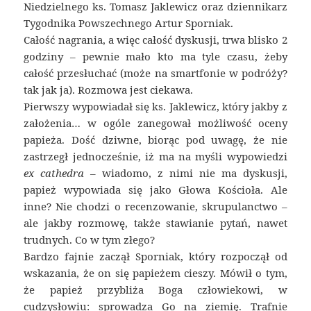
Niedzielnego ks. Tomasz Jaklewicz oraz dziennikarz
Tygodnika Powszechnego Artur Sporniak.
Całość nagrania, a więc całość dyskusji, trwa blisko 2
godziny – pewnie mało kto ma tyle czasu, żeby
całość przesłuchać (może na smartfonie w podróży?
tak jak ja). Rozmowa jest ciekawa.
Pierwszy wypowiadał się ks. Jaklewicz, który jakby z
założenia… w ogóle zanegował możliwość oceny
papieża. Dość dziwne, biorąc pod uwagę, że nie
zastrzegł jednocześnie, iż ma na myśli wypowiedzi
ex cathedra
– wiadomo, z nimi nie ma dyskusji,
papież wypowiada się jako Głowa Kościoła. Ale
inne? Nie chodzi o recenzowanie, skrupulanctwo –
ale jakby rozmowę, także stawianie pytań, nawet
trudnych. Co w tym złego?
Bardzo fajnie zaczął Sporniak, który rozpoczął od
wskazania, że on się papieżem cieszy. Mówił o tym,
że papież przybliża Boga człowiekowi, w
cudzysłowiu: sprowadza Go na ziemię. Trafnie