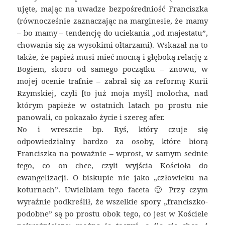
ujęte, mając na uwadze bezpośredniość Franciszka
(równocześnie zaznaczając na marginesie, że mamy
– bo mamy – tendencję do uciekania „od majestatu”,
chowania się za wysokimi ołtarzami). Wskazał na to
także, że papież musi mieć mocną i głęboką relację z
Bogiem, skoro od samego początku – znowu, w
mojej ocenie trafnie – zabrał się za reformę Kurii
Rzymskiej, czyli [to już moja myśl] molocha, nad
którym papieże w ostatnich latach po prostu nie
panowali, co pokazało życie i szereg afer.
No i wreszcie bp. Ryś, który czuje się
odpowiedzialny bardzo za osoby, które biorą
Franciszka na poważnie – wprost, w samym sednie
tego, co on chce, czyli wyjścia Kościoła do
ewangelizacji. O biskupie nie jako „człowieku na
koturnach”. Uwielbiam tego faceta 🙂 Przy czym
wyraźnie podkreślił, że wszelkie spory „franciszko-
podobne” są po prostu obok tego, co jest w Kościele