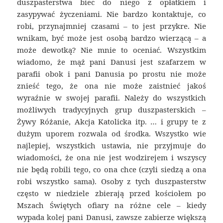
duszpasterstwa biec do niego z opłatkiem i
zasypywać życzeniami. Nie bardzo kontaktuje, co
robi, przynajmniej czasami – to jest przykre. Nie
wnikam, być może jest osobą bardzo wierzącą – a
może dewotką? Nie mnie to oceniać. Wszystkim
wiadomo, że mąż pani Danusi jest szafarzem w
parafii obok i pani Danusia po prostu nie może
znieść tego, że ona nie może zaistnieć jakoś
wyraźnie w swojej parafii. Należy do wszystkich
możliwych tradycyjnych grup duszpasterskich –
Żywy Różanie, Akcja Katolicka itp. … i grupy te z
dużym uporem rozwala od środka. Wszystko wie
najlepiej, wszystkich ustawia, nie przyjmuje do
wiadomości, że ona nie jest wodzirejem i wszyscy
nie będą robili tego, co ona chce (czyli siedzą a ona
robi wszystko sama). Osoby z tych duszpasterstw
często w niedziele zbierają przed kościołem po
Mszach Świętych ofiary na różne cele – kiedy
wypada kolej pani Danusi, zawsze zabierze większą