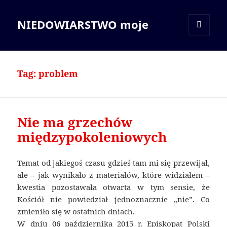
NIEDOWIARSTWO moje
MENU
I
WIDGETY
Tag:
problem
Nie ma grzechów
międzypokoleniowych
Temat od jakiegoś czasu gdzieś tam mi się przewijał,
ale – jak wynikało z materiałów, które widziałem –
kwestia pozostawała otwarta w tym sensie, że
Kościół nie powiedział jednoznacznie „nie”. Co
zmieniło się w ostatnich dniach.
W dniu 06 października 2015 r. Episkopat Polski