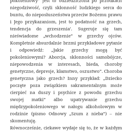
pokoleniowy” jest to odziedziczona po przodkach
niegodziwość, czyli skłonność ludzkiego serca do
buntu, do nieposłuszeństwa przeciw Bożemu prawu
i Jego przykazaniom, jest to podatność na grzech,
tendencja do grzeszenia’. Sugeruje się tam
nieświadome „wchodzenie” w grzechy ojców.
Kompletnie absurdalnie brzmi przykładowe pytanie
i odpowiedź: „Jakie grzechy mogą być
pokoleniowymi? Aborcja, skłonności samobójcze,
niepowodzenia w interesach, bieda, choroby
genetyczne, depresje, kłamstwo, oszustwo”. Choroba
genetyczna jako grzech? Inny przykład: „Dziecko
poczęte poza związkiem sakramentalnym może
cierpieć na duszy i psychice z powodu grzechu
swojej matki” albo upatrywanie grzechu
międzypokoleniowego w nałogu alkoholowym w
rodzinie (pismo Odnowy „Szum z nieba”) – nie
skomentuję.
Równocześnie, ciekawe wydaje się to, że w każdym