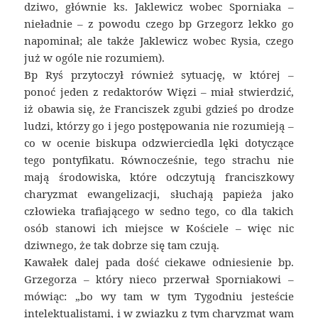
dziwo, głównie ks. Jaklewicz wobec Sporniaka –
nieładnie – z powodu czego bp Grzegorz lekko go
napominał; ale także Jaklewicz wobec Rysia, czego
już w ogóle nie rozumiem).
Bp Ryś przytoczył również sytuację, w której –
ponoć jeden z redaktorów Więzi – miał stwierdzić,
iż obawia się, że Franciszek zgubi gdzieś po drodze
ludzi, którzy go i jego postępowania nie rozumieją –
co w ocenie biskupa odzwierciedla lęki dotyczące
tego pontyfikatu. Równocześnie, tego strachu nie
mają środowiska, które odczytują franciszkowy
charyzmat ewangelizacji, słuchają papieża jako
człowieka trafiającego w sedno tego, co dla takich
osób stanowi ich miejsce w Kościele – więc nic
dziwnego, że tak dobrze się tam czują.
Kawałek dalej pada dość ciekawe odniesienie bp.
Grzegorza – który nieco przerwał Sporniakowi –
mówiąc: „bo wy tam w tym Tygodniu jesteście
intelektualistami, i w związku z tym charyzmat wam