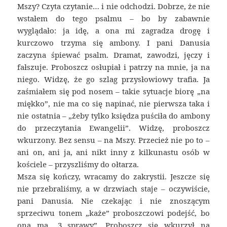
Mszy? Czyta czytanie… i nie odchodzi. Dobrze, że nie
wstałem do tego psalmu – bo by zabawnie
wyglądało: ja idę, a ona mi zagradza drogę i
kurczowo trzyma się ambony. I pani Danusia
zaczyna śpiewać psalm. Dramat, zawodzi, jęczy i
fałszuje. Proboszcz osłupiał i patrzy na mnie, ja na
niego. Widzę, że go szlag przysłowiowy trafia. Ja
zaśmiałem się pod nosem – takie sytuacje biorę „na
miękko”, nie ma co się napinać, nie pierwsza taka i
nie ostatnia – „żeby tylko księdza puściła do ambony
do przeczytania Ewangelii”. Widzę, proboszcz
wkurzony. Bez sensu – na Mszy. Przecież nie po to –
ani on, ani ja, ani nikt inny z kilkunastu osób w
kościele – przyszliśmy do ołtarza.
Msza się kończy, wracamy do zakrystii. Jeszcze się
nie przebraliśmy, a w drzwiach staje – oczywiście,
pani Danusia. Nie czekając i nie znoszącym
sprzeciwu tonem „każe” proboszczowi podejść, bo
ona ma „3 sprawy”. Proboszcz się wkurzył na