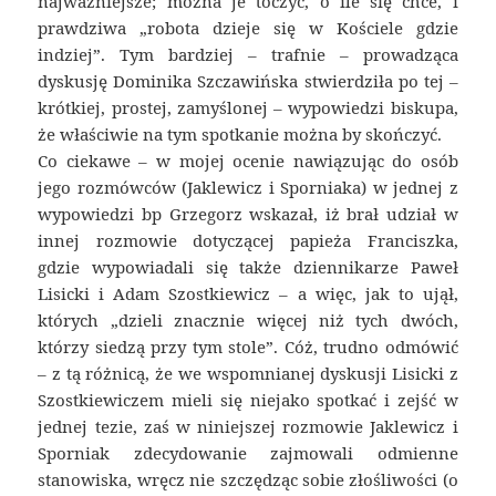
najważniejsze; można je toczyć, o ile się chce, i
prawdziwa „robota dzieje się w Kościele gdzie
indziej”. Tym bardziej – trafnie – prowadząca
dyskusję Dominika Szczawińska stwierdziła po tej –
krótkiej, prostej, zamyślonej – wypowiedzi biskupa,
że właściwie na tym spotkanie można by skończyć.
Co ciekawe – w mojej ocenie nawiązując do osób
jego rozmówców (Jaklewicz i Sporniaka) w jednej z
wypowiedzi bp Grzegorz wskazał, iż brał udział w
innej rozmowie dotyczącej papieża Franciszka,
gdzie wypowiadali się także dziennikarze Paweł
Lisicki i Adam Szostkiewicz – a więc, jak to ujął,
których „dzieli znacznie więcej niż tych dwóch,
którzy siedzą przy tym stole”. Cóż, trudno odmówić
– z tą różnicą, że we wspomnianej dyskusji Lisicki z
Szostkiewiczem mieli się niejako spotkać i zejść w
jednej tezie, zaś w niniejszej rozmowie Jaklewicz i
Sporniak zdecydowanie zajmowali odmienne
stanowiska, wręcz nie szczędząc sobie złośliwości (o