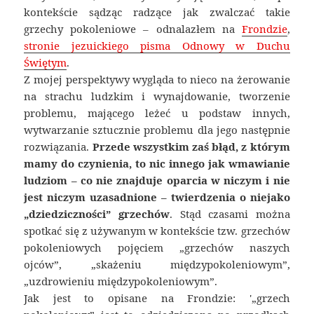
kontekście sądząc radzące jak zwalczać takie
grzechy pokoleniowe – odnalazłem na
Frondzie
,
stronie jezuickiego pisma Odnowy w Duchu
Świętym
.
Z mojej perspektywy wygląda to nieco na żerowanie
na strachu ludzkim i wynajdowanie, tworzenie
problemu, mającego leżeć u podstaw innych,
wytwarzanie sztucznie problemu dla jego następnie
rozwiązania.
Przede wszystkim zaś błąd, z którym
mamy do czynienia, to nic innego jak wmawianie
ludziom – co nie znajduje oparcia w niczym i nie
jest niczym uzasadnione – twierdzenia o niejako
„dziedziczności” grzechów
. Stąd czasami można
spotkać się z używanym w kontekście tzw. grzechów
pokoleniowych pojęciem „grzechów naszych
ojców”, „skażeniu międzypokoleniowym”,
„uzdrowieniu międzypokoleniowym”.
Jak jest to opisane na Frondzie: '„grzech