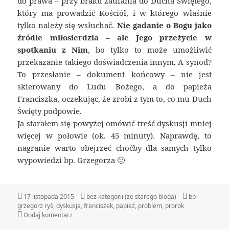
do prawa – przy braku zaufania do Ducha Świętego,
który ma prowadzić Kościół, i w którego właśnie
tylko należy się wsłuchać.
Nie gadanie o Bogu jako
źródle miłosierdzia – ale Jego przeżycie w
spotkaniu z Nim
, bo tylko to może umożliwić
przekazanie takiego doświadczenia innym. A synod?
To przesłanie – dokument końcowy – nie jest
skierowany do Ludu Bożego, a do papieża
Franciszka, oczekując, że zrobi z tym to, co mu Duch
Święty podpowie.
Ja starałem się powyżej omówić treść dyskusji mniej
więcej w połowie (ok. 45 minuty). Naprawdę, to
nagranie warto obejrzeć choćby dla samych tylko
wypowiedzi bp. Grzegorza 🙂
Data
Kategorie
Tagi
17 listopada 2015
bez kategorii (ze starego bloga)
bp
publikacji
grzegorz ryś
,
dyskusja
,
franciszek
,
papież
,
problem
,
prorok
do Rozmawiali o Franciszku
Dodaj komentarz