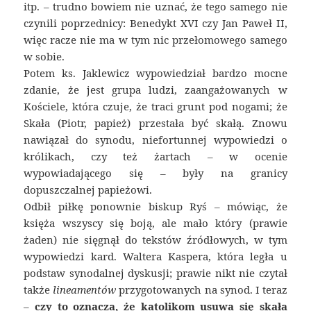
itp. – trudno bowiem nie uznać, że tego samego nie
czynili poprzednicy: Benedykt XVI czy Jan Paweł II,
więc racze nie ma w tym nic przełomowego samego
w sobie.
Potem ks. Jaklewicz wypowiedział bardzo mocne
zdanie, że jest grupa ludzi, zaangażowanych w
Kościele, która czuje, że traci grunt pod nogami; że
Skała (Piotr, papież) przestała być skałą. Znowu
nawiązał do synodu, niefortunnej wypowiedzi o
królikach, czy też żartach – w ocenie
wypowiadającego się – były na granicy
dopuszczalnej papieżowi.
Odbił piłkę ponownie biskup Ryś – mówiąc, że
księża wszyscy się boją, ale mało który (prawie
żaden) nie sięgnął do tekstów źródłowych, w tym
wypowiedzi kard. Waltera Kaspera, która legła u
podstaw synodalnej dyskusji; prawie nikt nie czytał
także
lineamentów
przygotowanych na synod. I teraz
–
czy to oznacza, że katolikom usuwa się skała