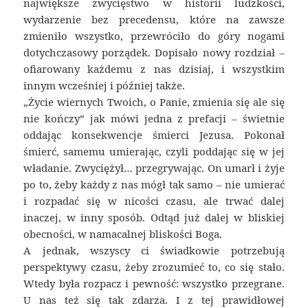
największe zwycięstwo w historii ludzkości,
wydarzenie bez precedensu, które na zawsze
zmieniło wszystko, przewróciło do góry nogami
dotychczasowy porządek. Dopisało nowy rozdział –
ofiarowany każdemu z nas dzisiaj, i wszystkim
innym wcześniej i później także.
„Życie wiernych Twoich, o Panie, zmienia się ale się
nie kończy” jak mówi jedna z prefacji – świetnie
oddając konsekwencje śmierci Jezusa. Pokonał
śmierć, samemu umierając, czyli poddając się w jej
władanie. Zwyciężył… przegrywając. On umarł i żyje
po to, żeby każdy z nas mógł tak samo – nie umierać
i rozpadać się w nicości czasu, ale trwać dalej
inaczej, w inny sposób. Odtąd już dalej w bliskiej
obecności, w namacalnej bliskości Boga.
A jednak, wszyscy ci świadkowie potrzebują
perspektywy czasu, żeby zrozumieć to, co się stało.
Wtedy była rozpacz i pewność: wszystko przegrane.
U nas też się tak zdarza. I z tej prawidłowej