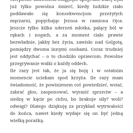
już tylko powolna śmierć, kiedy ludzkie ciało
poddawało się konsekwencjom przeżytych
męczarni, popychając Jezusa w ramiona Ojca.
Jeszcze tylko kilka uderzeń młotka, palący ból w
rękach i nogach, a za moment ciało prawie
bezwładnie, jakby bez życia, zawisło nad Golgotą,
pomiędzy dwoma innymi osobami. Coraz trudniej
jest oddychać – o to chodziło oprawcom. Powolne
przegrywanie walki o każdy oddech.
Ile razy jest tak, że ja się boję i w ostatnim
momencie uciekam spod krzyża. Ile razy mam
świadomość, że powinienem coś powiedzieć, wstać,
zabrać głos, zaoponować, wyrazić sprzeciw – a
siedzę w kącie po cichu, bo brakuje siły? woli?
odwagi? Dlatego dziękuję za przykład wytrwałości
do końca, nawet kiedy wydaje się on być jedną
wielką porażką.