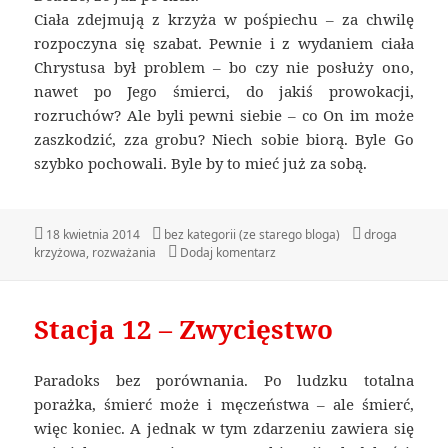
Ciała zdejmują z krzyża w pośpiechu – za chwilę
rozpoczyna się szabat. Pewnie i z wydaniem ciała
Chrystusa był problem – bo czy nie posłuży ono,
nawet po Jego śmierci, do jakiś prowokacji,
rozruchów? Ale byli pewni siebie – co On im może
zaszkodzić, zza grobu? Niech sobie biorą. Byle Go
szybko pochowali. Byle by to mieć już za sobą.
Data
18 kwietnia 2014
Kategorie
bez kategorii (ze starego bloga)
Tagi
droga
krzyżowa
publikacji
,
rozważania
Dodaj komentarz
do Stacja 13 – Ulga
Stacja 12 – Zwycięstwo
Paradoks bez porównania. Po ludzku totalna
porażka, śmierć może i męczeństwa – ale śmierć,
więc koniec. A jednak w tym zdarzeniu zawiera się