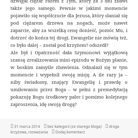
dźwigał ciężar razem z Tym, który za 3 dni zbawi
także jego samego. Pewnie w jakimś momencie
pojawiło się współczucie dla Jezusa, który słaniał się
pod ciężarem drzewa na nogach, może nawet
zaparcie, aby za wszelką cenę donieść, pomóc Mu, i
dotrzeć do końca tej drogi. Ewangelie nie mówią też,
co było dalej – został pod krzyżem? odszedł?
Ale był i Opatrzność dała Szymonowi wyjątkową
szansę zrealizowania mini-epizodu w Bożym planie,
w boskim zamyśle zbawienia. Odnalazł się w tym
momencie i wypełnił swoją misję. A ile razy ja –
niby świadomy, znający Ewangelię i prawdę o
umiłowaniu przez Boga – w pełni z premedytacją
pokazuję Bogu środkowy palec i pomimo kolejnego
zaproszenia, idę swoją drogą?
Data
31 marca 2014
Kategorie
bez kategorii (ze starego bloga)
Tagi
droga
krzyżowa
publikacji
,
rozważania
Dodaj komentarz
do Stacja 5 – Przypadkowy Cyr