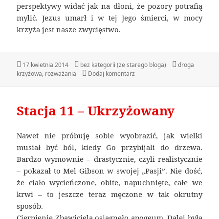
perspektywy widać jak na dłoni, że pozory potrafią
mylić. Jezus umarł i w tej Jego śmierci, w mocy
krzyża jest nasze zwycięstwo.
Data
17 kwietnia 2014
Kategorie
bez kategorii (ze starego bloga)
Tagi
droga
krzyżowa
publikacji
,
rozważania
Dodaj komentarz
do Stacja 12 – Zwycięstwo
Stacja 11 – Ukrzyżowany
Nawet nie próbuję sobie wyobrazić, jak wielki
musiał być ból, kiedy Go przybijali do drzewa.
Bardzo wymownie – drastycznie, czyli realistycznie
– pokazał to Mel Gibson w swojej „Pasji”. Nie dość,
że ciało wycieńczone, obite, napuchnięte, całe we
krwi – to jeszcze teraz męczone w tak okrutny
sposób.
Cierpienie Zbawiciela osiągnęło apogeum. Dalej była