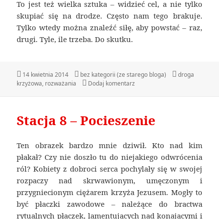
To jest też wielka sztuka – widzieć cel, a nie tylko
skupiać się na drodze. Często nam tego brakuje.
Tylko wtedy można znaleźć siłę, aby powstać – raz,
drugi. Tyle, ile trzeba. Do skutku.
Data
14 kwietnia 2014
Kategorie
bez kategorii (ze starego bloga)
Tagi
droga
krzyżowa
publikacji
,
rozważania
Dodaj komentarz
do Stacja 9 – trzeci upadek
Stacja 8 – Pocieszenie
Ten obrazek bardzo mnie dziwił. Kto nad kim
płakał? Czy nie doszło tu do niejakiego odwrócenia
ról? Kobiety z dobroci serca pochylały się w swojej
rozpaczy nad skrwawionym, umęczonym i
przygniecionym ciężarem krzyża Jezusem. Mogły to
być płaczki zawodowe – należące do bractwa
rytualnych płaczek, lamentujących nad konającymi i