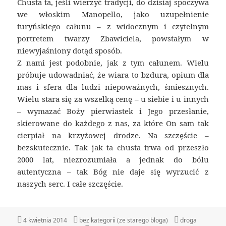
Chusta ta, jeśli wierzyć tradycji, do dzisiaj spoczywa
we włoskim Manopello, jako uzupełnienie
turyńskiego całunu – z widocznym i czytelnym
portretem twarzy Zbawiciela, powstałym w
niewyjaśniony dotąd sposób.
Z nami jest podobnie, jak z tym całunem. Wielu
próbuje udowadniać, że wiara to bzdura, opium dla
mas i sfera dla ludzi niepoważnych, śmiesznych.
Wielu stara się za wszelką cenę – u siebie i u innych
– wymazać Boży pierwiastek i Jego przesłanie,
skierowane do każdego z nas, za które On sam tak
cierpiał na krzyżowej drodze. Na szczęście –
bezskutecznie. Tak jak ta chusta trwa od przeszło
2000 lat, niezrozumiała a jednak do bólu
autentyczna – tak Bóg nie daje się wyrzucić z
naszych serc. I całe szczęście.
Data
4 kwietnia 2014
Kategorie
bez kategorii (ze starego bloga)
Tagi
droga