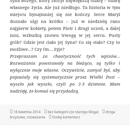
Syna Bożego, który złożył największą ofiarę – ofiarę
własnego życia. Ale już niedługo. Ta historia w tym
miejscu bynajmniej się nie kończy. Serce Maryi
doznało ulgi na krótko – już w niedzielę rano
najpierw kobiety, potem Piotr i drugi uczeń, a dalej
inni, wzbudzą znowu trwogę w jej sercu. Pusty
grób? Gdzie jest ciało jej Syna? Co się stało? Czy to
możliwe…? Czy On… żyje?
Przepraszam za chaotyczność tych wpisów…
Rozważania powstawały na bieżąco, są tylko i
wyłącznie moje własne. Oczywiście, zamysł był, aby
pojawiały się systematycznie przez Wielki Post –
wyszło jak wyszło, czyli po 2-3 dziennie. Mam
nadzieję, że komuś się przydadzą.
Data
18 kwietnia 2014
Kategorie
bez kategorii (ze starego bloga)
Tagi
droga
krzyżowa
publikacji
,
rozważania
Dodaj komentarz
do Stacja 14 – Grób, ale tylko 