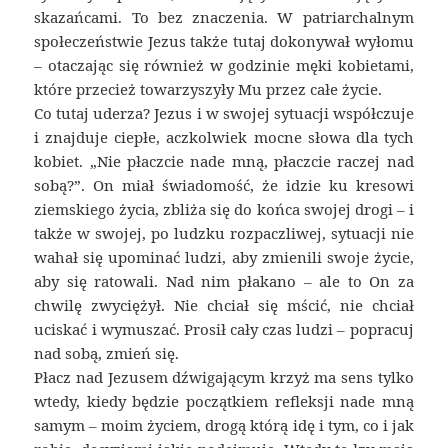
skazańcami. To bez znaczenia. W patriarchalnym
społeczeństwie Jezus także tutaj dokonywał wyłomu
– otaczając się również w godzinie męki kobietami,
które przecież towarzyszyły Mu przez całe życie.
Co tutaj uderza? Jezus i w swojej sytuacji współczuje
i znajduje ciepłe, aczkolwiek mocne słowa dla tych
kobiet. „Nie płaczcie nade mną, płaczcie raczej nad
sobą?”. On miał świadomość, że idzie ku kresowi
ziemskiego życia, zbliża się do końca swojej drogi – i
także w swojej, po ludzku rozpaczliwej, sytuacji nie
wahał się upominać ludzi, aby zmienili swoje życie,
aby się ratowali. Nad nim płakano – ale to On za
chwilę zwyciężył. Nie chciał się mścić, nie chciał
uciskać i wymuszać. Prosił cały czas ludzi – popracuj
nad sobą, zmień się.
Płacz nad Jezusem dźwigającym krzyż ma sens tylko
wtedy, kiedy będzie początkiem refleksji nade mną
samym – moim życiem, drogą którą idę i tym, co i jak