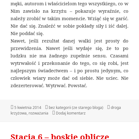
męki, autorom i właścicielom tego wszystkiego, co w
Nim zawisło na krzyżu – pokazuje wyraźnie, co
należy zrobić w takim momencie. Wziąć się w garść.
Nie dać się. Znaleźć w sobie pokłady siły i iść dalej.
Nie poddać się.
Nawet, jeśli rezultat danej walki jest prosty do
przewidzenia. Nawet jeśli wydaje się, że to po
ludzku nie ma żadnego zupełnie sensu. Czasami
wytrwałość i przekonanie do tego, co się robi, jest
najlepszym świadectwem – i po prostu jedynym, co
człowiek wiary może dać od siebie. Nie uciec. Nie
zdezerterować. Wytrwać. Powstać.
Data
5 kwietnia 2014
Kategorie
bez kategorii (ze starego bloga)
Tagi
droga
krzyżowa
publikacji
,
rozważania
Dodaj komentarz
do Stacja 7 – drugi upadek
Stacja 6 – boskie oblicze