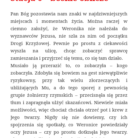
Pan Bóg pozostawia nam znaki w najdziwniejszych
miejscach i momentach życia. Można raczej w
ciemno założyć, że Weronika nie należała do
wyznawców Jezusa, nie szła za nim od początku
Drogi Krzyżowej. Pewnie po prostu z ciekawości
wyszła na ulicę, chcąc zobaczyć sprawcę
zamieszania i przyjrzeć się temu, co się tam działo.
Musiało ją przerazić to, co zobaczyła – kogo
zobaczyła. Zdobyła się bowiem na gest niewątpliwie
ryzykowny, przy tak wielu złorzeczących i
ubliżających Mu, a do tego sporej z pewnością
grupie żołnierzy rzymskich – przecisnęła się przez
tłum i zapragnęła ulżyć skazańcowi. Niewiele miała
możliwości, więc chociaż chciała otrzeć pot i krew z
Jego twarzy. Nigdy się nie dowiemy, czy ich
spojrzenia się spotkały, co Weronice powiedziały
oczy Jezusa – czy po prostu dotknęła Jego twarzy.