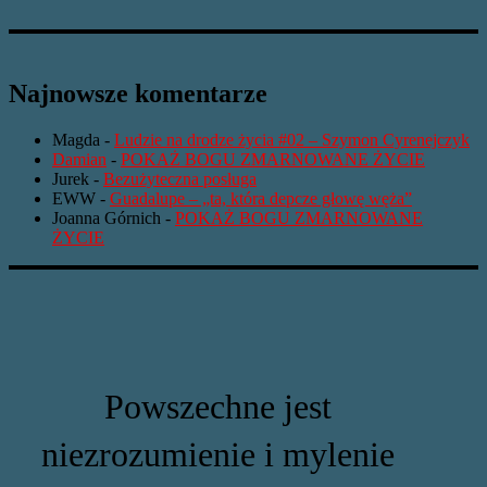
Najnowsze komentarze
Magda
-
Ludzie na drodze życia #02 – Szymon Cyrenejczyk
Damian
-
POKAŻ BOGU ZMARNOWANE ŻYCIE
Jurek
-
Bezużyteczna posługa
EWW
-
Guadalupe – „ta, która depcze głowę węża”
Joanna Górnich
-
POKAŻ BOGU ZMARNOWANE
ŻYCIE
Powszechne jest
niezrozumienie i mylenie