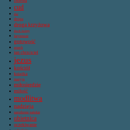
choroba
cud
dar
droga
droga krzyżowa
duch święty
faryzeusze
gotowość
grzech
jan chrzciciel
jezus
kościół
książka
maryja
miłosierdzie
miłość
modlitwa
nadzieja
narodzenie pańskie
obietnica
oczekiwanie