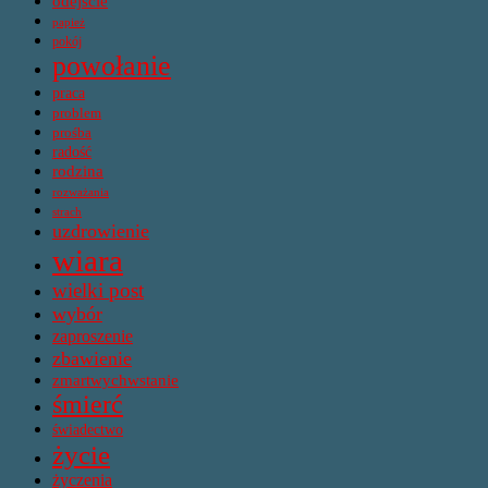
odejście
papież
pokój
powołanie
praca
problem
prośba
radość
rodzina
rozważania
strach
uzdrowienie
wiara
wielki post
wybór
zaproszenie
zbawienie
zmartwychwstanie
śmierć
świadectwo
życie
życzenia