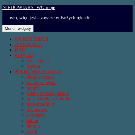
Przejdź
NIEDOWIARSTWO moje
do
… było, więc jest – zawsze w Bożych rękach
treści
Menu i widgety
WOKÓŁ BIBLII
O KOŚCIELE
INNE
KSIĄŻKI
o książkach
czytam
POLECANE STRONY
blogi o wierze
wiara po męsku
pomóż
sklepy chrześcijańskie
prasa katolicka i okolice
moje modlitwy
różańcowo
spowiedź
Biblia
liturgia
wiara