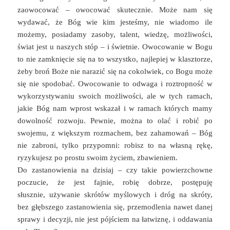
zaowocować – owocować skutecznie. Może nam się
wydawać, że Bóg wie kim jesteśmy, nie wiadomo ile
możemy, posiadamy zasoby, talent, wiedzę, możliwości,
świat jest u naszych stóp – i świetnie. Owocowanie w Bogu
to nie zamknięcie się na to wszystko, najlepiej w klasztorze,
żeby broń Boże nie narazić się na cokolwiek, co Bogu może
się nie spodobać. Owocowanie to odwaga i roztropność w
wykorzystywaniu swoich możliwości, ale w tych ramach,
jakie Bóg nam wprost wskazał i w ramach których mamy
dowolność rozwoju. Pewnie, można to olać i robić po
swojemu, z większym rozmachem, bez zahamowań – Bóg
nie zabroni, tylko przypomni: robisz to na własną rękę,
ryzykujesz po prostu swoim życiem, zbawieniem.
Do zastanowienia na dzisiaj – czy takie powierzchowne
poczucie, że jest fajnie, robię dobrze, postępuję
słusznie, używanie skrótów myślowych i dróg na skróty,
bez głębszego zastanowienia się, przemodlenia nawet danej
sprawy i decyzji, nie jest pójściem na łatwiznę, i oddawania