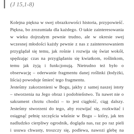
(J 15,1-8)
Kolejna piękna w swej obrazkowości historia, przypowieść.
Piękna, bo zrozumiała dla każdego. O takie zainteresowania
w wieku dojrzałym pewnie trudno, ale w okresie swej
wczesnej młodości każdy pewnie z nas z zainteresowaniem
przyglądał się temu, jak rośnie i rozwija się świat wokół,
spędzając czas na przyglądaniu się kwiatkom, roślinkom,
temu jak żyją i funkcjonują. Nietrudno też było o
obserwację – oderwanie fragmentu danej roślinki (łodyżki,
liścia) powoduje śmierć tego fragmentu.
Jesteśmy zakorzenieni w Bogu, jakby z samej naszej istoty
– stworzenia na Jego obraz i podobieństwo. Tu nawet nie o
sakrament chrztu chodzi – to jest ciągłość, ciąg dalszy.
Jesteśmy stworzeni do tego, aby rozwijać się, rozkwitać i
osiągnąć pełnię szczęścia właśnie w Bogu – który, jak ten
nadludzko cierpliwy ogrodnik, dogląda nas, raz po raz pieli
i usuwa chwasty, troszczy się, podlewa, nawozi glebę na