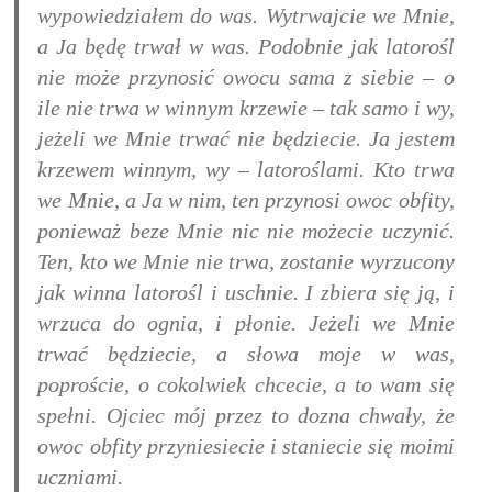
wypowiedziałem do was. Wytrwajcie we Mnie,
a Ja będę trwał w was. Podobnie jak latorośl
nie może przynosić owocu sama z siebie – o
ile nie trwa w winnym krzewie – tak samo i wy,
jeżeli we Mnie trwać nie będziecie. Ja jestem
krzewem winnym, wy – latoroślami. Kto trwa
we Mnie, a Ja w nim, ten przynosi owoc obfity,
ponieważ beze Mnie nic nie możecie uczynić.
Ten, kto we Mnie nie trwa, zostanie wyrzucony
jak winna latorośl i uschnie. I zbiera się ją, i
wrzuca do ognia, i płonie. Jeżeli we Mnie
trwać będziecie, a słowa moje w was,
poproście, o cokolwiek chcecie, a to wam się
spełni. Ojciec mój przez to dozna chwały, że
owoc obfity przyniesiecie i staniecie się moimi
uczniami.