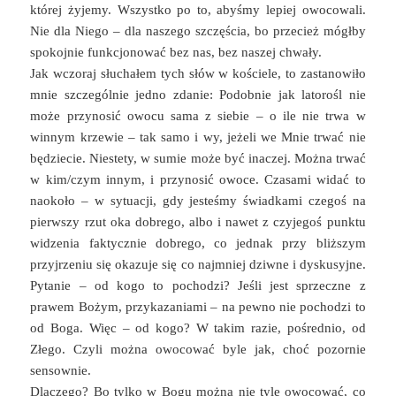
której żyjemy. Wszystko po to, abyśmy lepiej owocowali.
Nie dla Niego – dla naszego szczęścia, bo przecież mógłby
spokojnie funkcjonować bez nas, bez naszej chwały.
Jak wczoraj słuchałem tych słów w kościele, to zastanowiło
mnie szczególnie jedno zdanie: Podobnie jak latorośl nie
może przynosić owocu sama z siebie – o ile nie trwa w
winnym krzewie – tak samo i wy, jeżeli we Mnie trwać nie
będziecie. Niestety, w sumie może być inaczej. Można trwać
w kim/czym innym, i przynosić owoce. Czasami widać to
naokoło – w sytuacji, gdy jesteśmy świadkami czegoś na
pierwszy rzut oka dobrego, albo i nawet z czyjegoś punktu
widzenia faktycznie dobrego, co jednak przy bliższym
przyjrzeniu się okazuje się co najmniej dziwne i dyskusyjne.
Pytanie – od kogo to pochodzi? Jeśli jest sprzeczne z
prawem Bożym, przykazaniami – na pewno nie pochodzi to
od Boga. Więc – od kogo? W takim razie, pośrednio, od
Złego. Czyli można owocować byle jak, choć pozornie
sensownie.
Dlaczego? Bo tylko w Bogu można nie tyle owocować, co