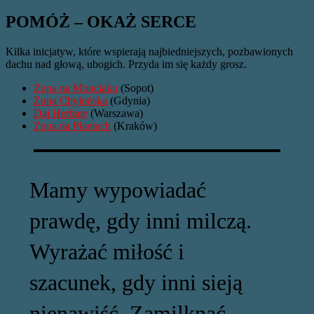
POMÓŻ – OKAŻ SERCE
Kilka inicjatyw, które wspierają najbiedniejszych, pozbawionych
dachu nad głową, ubogich. Przyda im się każdy grosz.
Zupa na Monciaku
(Sopot)
Zupa Chylońska
(Gdynia)
Daj Herbatę
(Warszawa)
Zupa na Plantach
(Kraków)
Mamy wypowiadać
prawdę, gdy inni milczą.
Wyrażać miłość i
szacunek, gdy inni sieją
nienawiść. Zamilknąć,