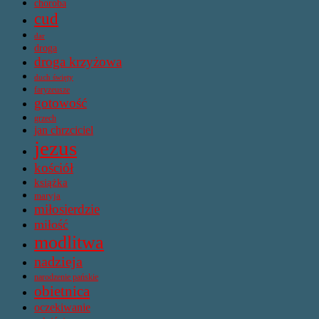
choroba
cud
dar
droga
droga krzyżowa
duch święty
faryzeusze
gotowość
grzech
jan chrzciciel
jezus
kościół
książka
maryja
miłosierdzie
miłość
modlitwa
nadzieja
narodzenie pańskie
obietnica
oczekiwanie