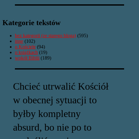
Kategorie tekstów
bez kategorii (ze starego bloga)
(595)
inne
(102)
o Kościele
(94)
o książkach
(19)
wokół Biblii
(189)
Chcieć utrwalić Kościół
w obecnej sytuacji to
byłby kompletny
absurd, bo nie po to