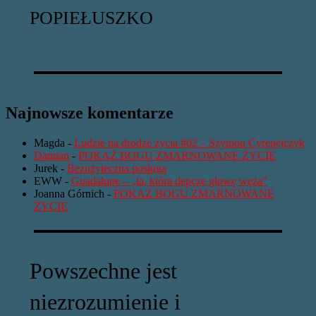
POPIEŁUSZKO
Najnowsze komentarze
Magda
-
Ludzie na drodze życia #02 – Szymon Cyrenejczyk
Damian
-
POKAŻ BOGU ZMARNOWANE ŻYCIE
Jurek
-
Bezużyteczna posługa
EWW
-
Guadalupe – „ta, która depcze głowę węża”
Joanna Górnich
-
POKAŻ BOGU ZMARNOWANE
ŻYCIE
Powszechne jest
niezrozumienie i