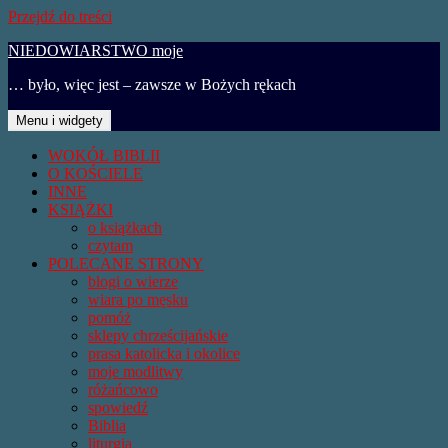
Przejdź do treści
NIEDOWIARSTWO moje
… było, więc jest – zawsze w Bożych rękach
Menu i widgety
WOKÓŁ BIBLII
O KOŚCIELE
INNE
KSIĄŻKI
o książkach
czytam
POLECANE STRONY
blogi o wierze
wiara po męsku
pomóż
sklepy chrześcijańskie
prasa katolicka i okolice
moje modlitwy
różańcowo
spowiedź
Biblia
liturgia