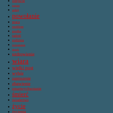
odejście
papież
pokój
powołanie
praca
problem
prośba
radość
rodzina
rozważania
strach
uzdrowienie
wiara
wielki post
wybór
zaproszenie
zbawienie
zmartwychwstanie
śmierć
świadectwo
życie
życzenia