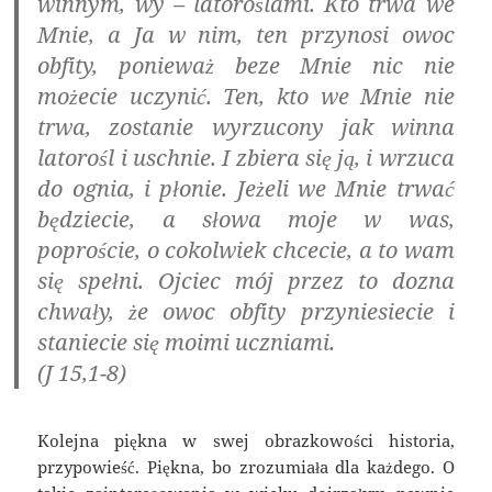
winnym, wy – latoroślami. Kto trwa we
Mnie, a Ja w nim, ten przynosi owoc
obfity, ponieważ beze Mnie nic nie
możecie uczynić. Ten, kto we Mnie nie
trwa, zostanie wyrzucony jak winna
latorośl i uschnie. I zbiera się ją, i wrzuca
do ognia, i płonie. Jeżeli we Mnie trwać
będziecie, a słowa moje w was,
poproście, o cokolwiek chcecie, a to wam
się spełni. Ojciec mój przez to dozna
chwały, że owoc obfity przyniesiecie i
staniecie się moimi uczniami.
(J 15,1-8)
Kolejna piękna w swej obrazkowości historia,
przypowieść. Piękna, bo zrozumiała dla każdego. O