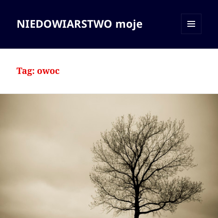
NIEDOWIARSTWO moje
MENU
I
WIDGETY
Tag:
owoc