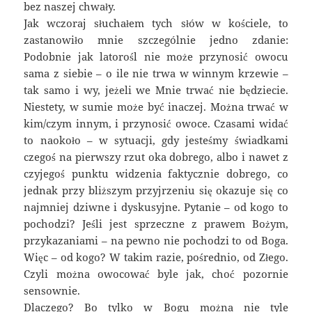
bez naszej chwały.
Jak wczoraj słuchałem tych słów w kościele, to
zastanowiło mnie szczególnie jedno zdanie:
Podobnie jak latorośl nie może przynosić owocu
sama z siebie – o ile nie trwa w winnym krzewie –
tak samo i wy, jeżeli we Mnie trwać nie będziecie.
Niestety, w sumie może być inaczej. Można trwać w
kim/czym innym, i przynosić owoce. Czasami widać
to naokoło – w sytuacji, gdy jesteśmy świadkami
czegoś na pierwszy rzut oka dobrego, albo i nawet z
czyjegoś punktu widzenia faktycznie dobrego, co
jednak przy bliższym przyjrzeniu się okazuje się co
najmniej dziwne i dyskusyjne. Pytanie – od kogo to
pochodzi? Jeśli jest sprzeczne z prawem Bożym,
przykazaniami – na pewno nie pochodzi to od Boga.
Więc – od kogo? W takim razie, pośrednio, od Złego.
Czyli można owocować byle jak, choć pozornie
sensownie.
Dlaczego? Bo tylko w Bogu można nie tyle