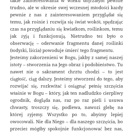
takie zainteresowania w wieku dojrzałym pewnie
trudno, ale w okresie swej wczesnej młodości każdy
pewnie z nas z zainteresowaniem przyglądał się
temu, jak rośnie i rozwija się świat wokół, spędzając
czas na przyglądaniu się kwiatkom, roślinkom, temu
jak żyją i funkcjonują. Nietrudno też było o
obserwację – oderwanie fragmentu danej roślinki
(łodyżki, liścia) powoduje śmierć tego fragmentu.
Jesteśmy zakorzenieni w Bogu, jakby z samej naszej
istoty – stworzenia na Jego obraz i podobieństwo. Tu
nawet nie o sakrament chrztu chodzi – to jest
ciągłość, ciąg dalszy. Jesteśmy stworzeni do tego, aby
rozwijać się, rozkwitać i osiągnąć pełnię szczęścia
właśnie w Bogu – który, jak ten nadludzko cierpliwy
ogrodnik, dogląda nas, raz po raz pieli i usuwa
chwasty, troszczy się, podlewa, nawozi glebę na
której żyjemy. Wszystko po to, abyśmy lepiej
owocowali. Nie dla Niego – dla naszego szczęścia, bo
przecież mógłby spokojnie funkcjonować bez nas,