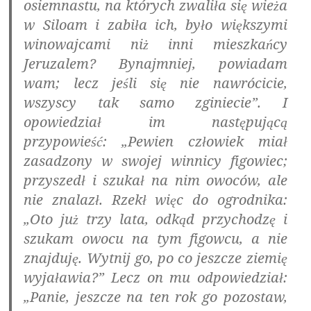
osiemnastu, na których zwaliła się wieża
w Siloam i zabiła ich, było większymi
winowajcami niż inni mieszkańcy
Jeruzalem? Bynajmniej, powiadam
wam; lecz jeśli się nie nawrócicie,
wszyscy tak samo zginiecie”. I
opowiedział im następującą
przypowieść: „Pewien człowiek miał
zasadzony w swojej winnicy figowiec;
przyszedł i szukał na nim owoców, ale
nie znalazł. Rzekł więc do ogrodnika:
„Oto już trzy lata, odkąd przychodzę i
szukam owocu na tym figowcu, a nie
znajduję. Wytnij go, po co jeszcze ziemię
wyjaławia?” Lecz on mu odpowiedział:
„Panie, jeszcze na ten rok go pozostaw,