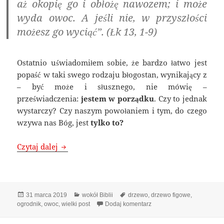
aż okopię go i obłożę nawozem; i może
wyda owoc. A jeśli nie, w przyszłości
możesz go wyciąć”. (Łk 13, 1-9)
Ostatnio uświadomiłem sobie, że bardzo łatwo jest
popaść w taki swego rodzaju błogostan, wynikający z
– być może i słusznego, nie mówię –
przeświadczenia:
jestem w porządku
. Czy to jednak
wystarczy? Czy naszym powołaniem i tym, do czego
wzywa nas Bóg, jest
tylko to?
Kolejny dzień przynosi nam nowe szanse
Czytaj dalej
Data
Kategorie
Tagi
31 marca 2019
wokół Biblii
drzewo
,
drzewo figowe
,
publikacji
do Kolejny dzień przynos
ogrodnik
,
owoc
,
wielki post
Dodaj komentarz