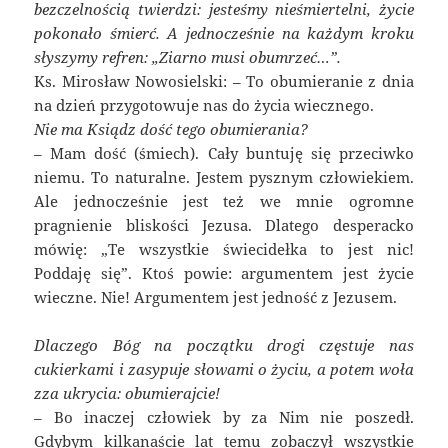
bezczelnością twierdzi: jesteśmy nieśmiertelni, życie
pokonało śmierć. A jednocześnie na każdym kroku
słyszymy refren: „Ziarno musi obumrzeć…”.
Ks. Mirosław Nowosielski: – To obumieranie z dnia
na dzień przygotowuje nas do życia wiecznego.
Nie ma Ksiądz dość tego obumierania?
– Mam dość (śmiech). Cały buntuję się przeciwko
niemu. To naturalne. Jestem pysznym człowiekiem.
Ale jednocześnie jest też we mnie ogromne
pragnienie bliskości Jezusa. Dlatego desperacko
mówię: „Te wszystkie świecidełka to jest nic!
Poddaję się”. Ktoś powie: argumentem jest życie
wieczne. Nie! Argumentem jest jedność z Jezusem.
Dlaczego Bóg na początku drogi częstuje nas
cukierkami i zasypuje słowami o życiu, a potem woła
zza ukrycia: obumierajcie!
– Bo inaczej człowiek by za Nim nie poszedł.
Gdybym kilkanaście lat temu zobaczył wszystkie