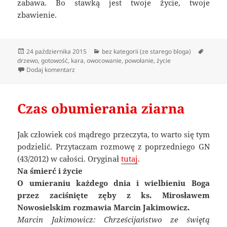
zabawa. Bo stawką jest twoje życie, twoje
zbawienie.
Data
Kategorie
Tagi
24 października 2015
bez kategorii (ze starego bloga)
publikacji
drzewo
,
gotowość
,
kara
,
owocowanie
,
powołanie
,
życie
do Beton i poklepywanie
Dodaj komentarz
Czas obumierania ziarna
Jak człowiek coś mądrego przeczyta, to warto się tym
podzielić. Przytaczam rozmowę z poprzedniego GN
(43/2012) w całości. Oryginał
tutaj
.
Na śmierć i życie
O umieraniu każdego dnia i wielbieniu Boga
przez zaciśnięte zęby z ks. Mirosławem
Nowosielskim rozmawia Marcin Jakimowicz.
Marcin Jakimowicz: Chrześcijaństwo ze świętą