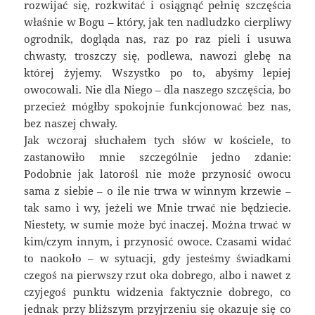
rozwijać się, rozkwitać i osiągnąć pełnię szczęścia
właśnie w Bogu – który, jak ten nadludzko cierpliwy
ogrodnik, dogląda nas, raz po raz pieli i usuwa
chwasty, troszczy się, podlewa, nawozi glebę na
której żyjemy. Wszystko po to, abyśmy lepiej
owocowali. Nie dla Niego – dla naszego szczęścia, bo
przecież mógłby spokojnie funkcjonować bez nas,
bez naszej chwały.
Jak wczoraj słuchałem tych słów w kościele, to
zastanowiło mnie szczególnie jedno zdanie:
Podobnie jak latorośl nie może przynosić owocu
sama z siebie – o ile nie trwa w winnym krzewie –
tak samo i wy, jeżeli we Mnie trwać nie będziecie.
Niestety, w sumie może być inaczej. Można trwać w
kim/czym innym, i przynosić owoce. Czasami widać
to naokoło – w sytuacji, gdy jesteśmy świadkami
czegoś na pierwszy rzut oka dobrego, albo i nawet z
czyjegoś punktu widzenia faktycznie dobrego, co
jednak przy bliższym przyjrzeniu się okazuje się co