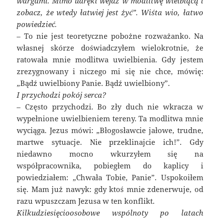
wargami. Mimo udręki wejdź w modlitwę wielbiącą i
zobacz, że wtedy łatwiej jest żyć”. Wiśta wio, łatwo
powiedzieć.
– To nie jest teoretyczne pobożne rozważanko. Na
własnej skórze doświadczyłem wielokrotnie, że
ratowała mnie modlitwa uwielbienia. Gdy jestem
zrezygnowany i niczego mi się nie chce, mówię:
„Bądź uwielbiony Panie. Bądź uwielbiony”.
I przychodzi pokój serca?
– Często przychodzi. Bo zły duch nie wkracza w
wypełnione uwielbieniem tereny. Ta modlitwa mnie
wyciąga. Jezus mówi: „Błogosławcie jałowe, trudne,
martwe sytuacje. Nie przeklinajcie ich!”. Gdy
niedawno mocno wkurzyłem się na
współpracownika, pobiegłem do kaplicy i
powiedziałem: „Chwała Tobie, Panie”. Uspokoiłem
się. Mam już nawyk: gdy ktoś mnie zdenerwuje, od
razu wpuszczam Jezusa w ten konflikt.
Kilkudziesięcioosobowe wspólnoty po latach