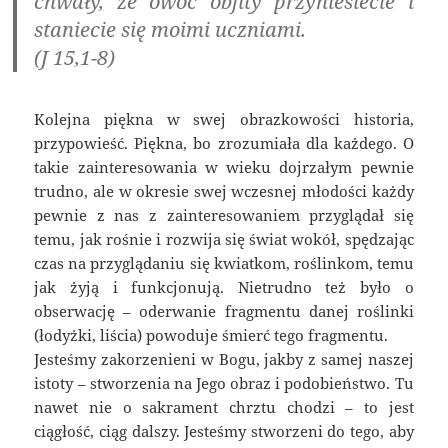
chwały, że owoc obfity przyniesiecie i
staniecie się moimi uczniami.
(J 15,1-8)
Kolejna piękna w swej obrazkowości historia,
przypowieść. Piękna, bo zrozumiała dla każdego. O
takie zainteresowania w wieku dojrzałym pewnie
trudno, ale w okresie swej wczesnej młodości każdy
pewnie z nas z zainteresowaniem przyglądał się
temu, jak rośnie i rozwija się świat wokół, spędzając
czas na przyglądaniu się kwiatkom, roślinkom, temu
jak żyją i funkcjonują. Nietrudno też było o
obserwację – oderwanie fragmentu danej roślinki
(łodyżki, liścia) powoduje śmierć tego fragmentu.
Jesteśmy zakorzenieni w Bogu, jakby z samej naszej
istoty – stworzenia na Jego obraz i podobieństwo. Tu
nawet nie o sakrament chrztu chodzi – to jest
ciągłość, ciąg dalszy. Jesteśmy stworzeni do tego, aby