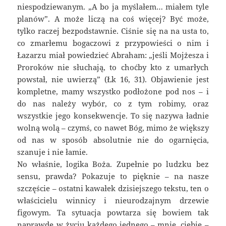
niespodziewanym. „A bo ja myślałem… miałem tyle
planów”. A może liczą na coś więcej? Być może,
tylko raczej bezpodstawnie. Ciśnie się na na usta to,
co zmarłemu bogaczowi z przypowieści o nim i
Łazarzu miał powiedzieć Abraham: „jeśli Mojżesza i
Proroków nie słuchają, to choćby kto z umarłych
powstał, nie uwierzą” (Łk 16, 31). Objawienie jest
kompletne, mamy wszystko podłożone pod nos – i
do nas należy wybór, co z tym robimy, oraz
wszystkie jego konsekwencje. To się nazywa ładnie
wolną wolą – czymś, co nawet Bóg, mimo że większy
od nas w sposób absolutnie nie do ogarnięcia,
szanuje i nie łamie.
No właśnie, logika Boża. Zupełnie po ludzku bez
sensu, prawda? Pokazuje to pięknie – na nasze
szczęście – ostatni kawałek dzisiejszego tekstu, ten o
właścicielu winnicy i nieurodzajnym drzewie
figowym. Ta sytuacja powtarza się bowiem tak
naprawdę w życiu każdego jednego – mnie, ciebie –