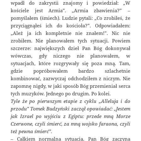
wpadł do zakrystii znajomy i powiedział: „W
kościele jest Armia”. „Armia zbawienia?” –
pomyślałem (śmiech). Ludzie pytali: „Co zrobiłeś, że
przyciągnąłeś ich do kościoła?”. Odpowiadałem:
„Ależ ja ich kompletnie nie znałem!”. Nic nie
zrobiłem. Nie planowałem tych sytuacji. Powiem
szczerze: największych dzieł Pan Bóg dokonywał
wówczas, gdy niczego nie planowałem, w
sytuacjach, które rozgrywały się poza mną. Tam,
gdzie popróbowałem bardzo szlachetnie
kombinować, zazwyczaj odchodziłem z niczym. Nie
zapomnę nigdy, w jaki sposób Bóg przemieniał serca
tych muzyków. Jednego po drugim. Po kolei.
Tyle że po pierwszym etapie z cyklu „Alleluja i do
przodu” Tomek Budzyński zaczął opowiadać: „Jestem
jak Izrael po wyjściu z Egiptu: przede mną Morze
Czerwone, czyli śmierć, za mną wojsko faraona, czyli
też pewna śmierć”.
– Całkiem normalna sytuacja. Pan Bóg zaczyna