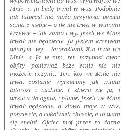
wypowiedziałem do was. Wytrwajcie we
Mnie, a Ja będę trwał w was. Podobnie
jak latorośl nie może przynosić owocu
sama z siebie – o ile nie trwa w winnym
krzewie – tak samo i wy, jeżeli we Mnie
trwać nie będziecie. Ja jestem krzewem
winnym, wy – latoroślami. Kto trwa we
Mnie, a Ja w nim, ten przynosi owoc
obfity, ponieważ beze Mnie nic nie
możecie uczynić. Ten, kto we Mnie nie
trwa, zostanie wyrzucony jak winna
latorośl i uschnie. I zbiera się ją, i
wrzuca do ognia, i płonie. Jeżeli we Mnie
trwać będziecie, a słowa moje w was,
poproście, o cokolwiek chcecie, a to wam
się spełni. Ojciec mój przez to dozna