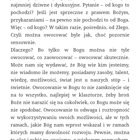
najmniej dziwne i dyskusyjne. Pytanie – od kogo to
pochodzi? Jeśli jest sprzeczne z prawem Bożym,
przykazaniami – na pewno nie pochodzi to od Boga.
Więc – od kogo? W takim razie, pośrednio, od Złego.
Czyli można owocować byle jak, choć pozornie
sensownie.
Dlaczego? Bo tylko w Bogu można nie tyle
owocować, co zaowocować – owocować skutecznie.
Może nam się wydawać, że Bóg wie kim jesteśmy,
nie wiadomo ile możemy, posiadamy zasoby, talent,
wiedzę, możliwości, świat jest u naszych stóp – i
świetnie. Owocowanie w Bogu to nie zamknięcie się
na to wszystko, najlepiej w klasztorze, żeby broń
Boże nie narazić się na cokolwiek, co Bogu może się
nie spodobać. Owocowanie to odwaga i roztropność
w wykorzystywaniu swoich możliwości, ale w tych
ramach, jakie Bóg nam wprost wskazał i w ramach
których mamy dowolność rozwoju. Pewnie, można
to olać i robić po swojemu, z większym rozmachem,