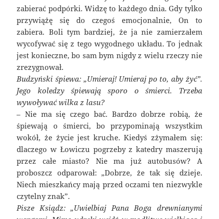
zabierać podpórki. Widzę to każdego dnia. Gdy tylko
przywiążę się do czegoś emocjonalnie, On to
zabiera. Boli tym bardziej, że ja nie zamierzałem
wycofywać się z tego wygodnego układu. To jednak
jest konieczne, bo sam bym nigdy z wielu rzeczy nie
zrezygnował.
Budzyński śpiewa: „Umieraj! Umieraj po to, aby żyć”.
Jego koledzy śpiewają sporo o śmierci. Trzeba
wywoływać wilka z lasu?
– Nie ma się czego bać. Bardzo dobrze robią, że
śpiewają o śmierci, bo przypominają wszystkim
wokół, że życie jest kruche. Kiedyś zżymałem się:
dlaczego w Łowiczu pogrzeby z katedry maszerują
przez całe miasto? Nie ma już autobusów? A
proboszcz odparował: „Dobrze, że tak się dzieje.
Niech mieszkańcy mają przed oczami ten niezwykle
czytelny znak”.
Pisze Ksiądz: „Uwielbiaj Pana Boga drewnianymi