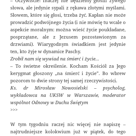
– Oczywiście! Inaczej nie będziemy głosili żywego
słowa, ale jedynie sypali z rękawa złotymi myślami.
Słowem, które się głosi, trzeba żyć. Kapłan nie może
prowadzić podwójnego życia (i nie mówię tu wcale o
aspekcie moralnym: można wieść życie poukładane,
posprzątane, ale z Jezusem pozostawionym za
drzwiami). Wiarygodnym świadkiem jest jedynie
ten, kto żyje w dynamice Paschy.
Zrobił nam się wywiad na śmierć i życie…
– To świetne określenie. Kocham Kościół za Jego
kerygmat głoszony „na śmierć i życie”. Bo wbrew
pozorom to dwie strony tej samej rzeczywistości.
Ks. dr Mirosław Nowosielski – psycholog,
wykładowca na UKSW w Warszawie, moderator
wspólnot Odnowy w Duchu Świętym
>>>
W tym tygodniu raczej nic więcej nie napiszę –
najtrudniejsze kolokwium już w piątek, do tego