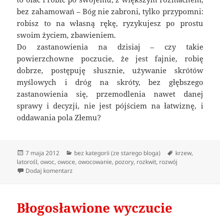
bez zahamowań – Bóg nie zabroni, tylko przypomni:
robisz to na własną rękę, ryzykujesz po prostu
swoim życiem, zbawieniem.
Do zastanowienia na dzisiaj – czy takie
powierzchowne poczucie, że jest fajnie, robię
dobrze, postępuję słusznie, używanie skrótów
myślowych i dróg na skróty, bez głębszego
zastanowienia się, przemodlenia nawet danej
sprawy i decyzji, nie jest pójściem na łatwiznę, i
oddawania pola Złemu?
Data
Kategorie
Tagi
7 maja 2012
bez kategorii (ze starego bloga)
krzew
,
publikacji
latorośl
,
owoc
,
owoce
,
owocowanie
,
pozory
,
rozkwit
,
rozwój
do Rozkwitanie w Bogu
Dodaj komentarz
Błogosławione wyczucie