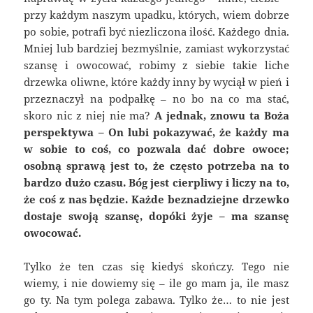
przy każdym naszym upadku, których, wiem dobrze
po sobie, potrafi być niezliczona ilość. Każdego dnia.
Mniej lub bardziej bezmyślnie, zamiast wykorzystać
szansę i owocować, robimy z siebie takie liche
drzewka oliwne, które każdy inny by wyciął w pień i
przeznaczył na podpałkę – no bo na co ma stać,
skoro nic z niej nie ma?
A jednak, znowu ta Boża
perspektywa – On lubi pokazywać, że każdy ma
w sobie to coś, co pozwala dać dobre owoce;
osobną sprawą jest to, że często potrzeba na to
bardzo dużo czasu.
Bóg jest cierpliwy i liczy na to,
że coś z nas będzie. Każde beznadziejne drzewko
dostaje swoją szansę, dopóki żyje – ma szansę
owocować.
Tylko że ten czas się kiedyś skończy. Tego nie
wiemy, i nie dowiemy się – ile go mam ja, ile masz
go ty. Na tym polega zabawa. Tylko że… to nie jest