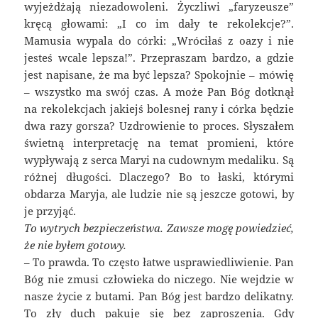
wyjeżdżają niezadowoleni. Życzliwi „faryzeusze”
kręcą głowami: „I co im dały te rekolekcje?”.
Mamusia wypala do córki: „Wróciłaś z oazy i nie
jesteś wcale lepsza!”. Przepraszam bardzo, a gdzie
jest napisane, że ma być lepsza? Spokojnie – mówię
– wszystko ma swój czas. A może Pan Bóg dotknął
na rekolekcjach jakiejś bolesnej rany i córka będzie
dwa razy gorsza? Uzdrowienie to proces. Słyszałem
świetną interpretację na temat promieni, które
wypływają z serca Maryi na cudownym medaliku. Są
różnej długości. Dlaczego? Bo to łaski, którymi
obdarza Maryja, ale ludzie nie są jeszcze gotowi, by
je przyjąć.
To wytrych bezpieczeństwa. Zawsze mogę powiedzieć,
że nie byłem gotowy.
– To prawda. To często łatwe usprawiedliwienie. Pan
Bóg nie zmusi człowieka do niczego. Nie wejdzie w
nasze życie z butami. Pan Bóg jest bardzo delikatny.
To zły duch pakuje się bez zaproszenia. Gdy