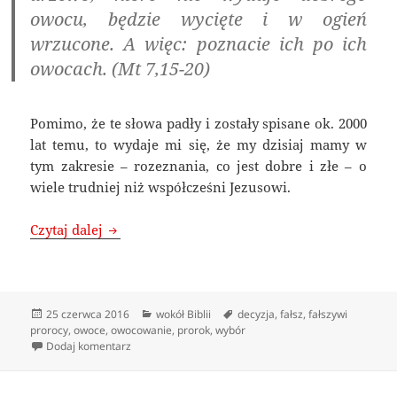
owocu, będzie wycięte i w ogień
wrzucone. A więc: poznacie ich po ich
owocach. (Mt 7,15-20)
Pomimo, że te słowa padły i zostały spisane ok. 2000
lat temu, to wydaje mi się, że my dzisiaj mamy w
tym zakresie – rozeznania, co jest dobre i złe – o
wiele trudniej niż współcześni Jezusowi.
Daj Bogu zaowocować w sobie
Czytaj dalej
Data
Kategorie
Tagi
25 czerwca 2016
wokół Biblii
decyzja
,
fałsz
,
fałszywi
publikacji
prorocy
,
owoce
,
owocowanie
,
prorok
,
wybór
do Daj Bogu zaowocować w sobie
Dodaj komentarz