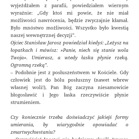
wyjeżdżałem z parafii, powiedziałem wiernym
wyraźnie: „Gdy ktoś mi powie, że nie miał
możliwości nawrócenia, będzie zwyczajnie kłamał.
Było mnóstwo możliwości. Wszystko było kwestią
naszej wewnętrznej decyzji”.
Ojciec Stanisław Jarosz powiedział kiedyś: „Leżysz na
łopatkach i mówisz: »Panie, niech się stanie wola
Twoja«. Umierasz, a wtedy łaska płynie rzeką.
Ogromną rzeką”.
– Podobnie jest z posłuszeństwem w Kościele. Gdy
człowiek jest do bólu posłuszny (nawet wbrew
własnej woli!), Pan Bóg zaczyna niesamowicie
błogosławić i Jego łaska rzeczywiście płynie
strumieniem.
Czy koniecznie trzeba doświadczyć jakiejś formy
umierania, by wiarygodnie opowiadać o
zmartwychwstaniu?