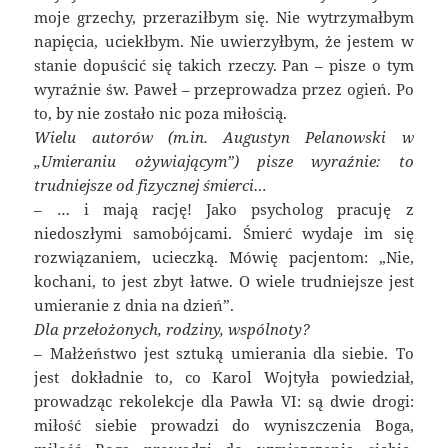
moje grzechy, przeraziłbym się. Nie wytrzymałbym
napięcia, uciekłbym. Nie uwierzyłbym, że jestem w
stanie dopuścić się takich rzeczy. Pan – pisze o tym
wyraźnie św. Paweł – przeprowadza przez ogień. Po
to, by nie zostało nic poza miłością.
Wielu autorów (m.in. Augustyn Pelanowski w
„Umieraniu ożywiającym”) pisze wyraźnie: to
trudniejsze od fizycznej śmierci…
– … i mają rację! Jako psycholog pracuję z
niedoszłymi samobójcami. Śmierć wydaje im się
rozwiązaniem, ucieczką. Mówię pacjentom: „Nie,
kochani, to jest zbyt łatwe. O wiele trudniejsze jest
umieranie z dnia na dzień”.
Dla przełożonych, rodziny, wspólnoty?
– Małżeństwo jest sztuką umierania dla siebie. To
jest dokładnie to, co Karol Wojtyła powiedział,
prowadząc rekolekcje dla Pawła VI: są dwie drogi:
miłość siebie prowadzi do wyniszczenia Boga,