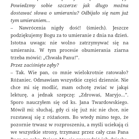
Powiedzmy sobie szczerze: jak długo można
dostawać słowa o umieraniu? Odbijało się nam już
tym umieraniem…
– Nawrócenia nigdy dość! (śmiech). Jeszcze
podziękujemy Bogu za to umieranie z dnia na dzień.
Istotna uwaga: nie wolno zatrzymywać się na
umieraniu. W tym procesie obumierania ziarna
trzeba mówić: „Chwała Panu!”.
Przez zaciśnięte zęby?
– Tak. Wie pan, co mnie wielokrotnie ratowało?
Różaniec. Odmawiam wszystkie części dziennie. Nie
chce mi się modlić, mam ochotę zwiać w jakąś
lekturę, a jednak szepczę: „Zdrowaś, Maryjo…”.
Sporo nauczyłem się od ks. Jana Twardowskiego.
Mówił mi: słuchaj, gdy ci się już nic nie chce, nie
rozstawaj się z różańcem. Bo wtedy mimo tego, że
pozornie trwasz w rozproszeniu, a myśli uciekają ci
we wszystkie strony, trzymasz przez cały czas Pana