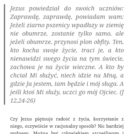
Jezus powiedział do swoich uczniów:
Zaprawdę, zaprawdę, powiadam wam:
Jeżeli ziarno pszenicy wpadłszy w ziemię
nie obumrze, zostanie tylko samo, ale
jeżeli obumrze, przynosi plon obfity. Ten,
kto kocha swoje życie, traci je, a kto
nienawidzi swego życia na tym świecie,
zachowa je na życie wieczne. A kto by
chciał Mi służyć, niech idzie na Mną, a
gdzie Ja jestem, tam będzie i mój sługa. A
jeśli ktoś Mi służy, uczci go mój Ojciec. (J
12,24-26)
Czy Jezus piętnuje radość z życia, korzystanie z
niego, oczywiście w racjonalny sposób? Nic bardziej
mylnego. Można być człowiekiem szczęśliwym i