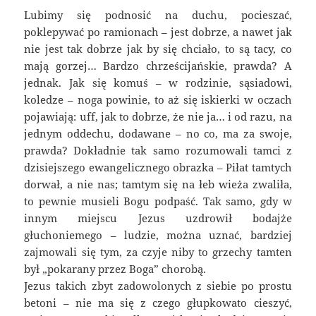
Lubimy się podnosić na duchu, pocieszać,
poklepywać po ramionach – jest dobrze, a nawet jak
nie jest tak dobrze jak by się chciało, to są tacy, co
mają gorzej… Bardzo chrześcijańskie, prawda? A
jednak. Jak się komuś – w rodzinie, sąsiadowi,
koledze – noga powinie, to aż się iskierki w oczach
pojawiają: uff, jak to dobrze, że nie ja… i od razu, na
jednym oddechu, dodawane – no co, ma za swoje,
prawda? Dokładnie tak samo rozumowali tamci z
dzisiejszego ewangelicznego obrazka – Piłat tamtych
dorwał, a nie nas; tamtym się na łeb wieża zwaliła,
to pewnie musieli Bogu podpaść. Tak samo, gdy w
innym miejscu Jezus uzdrowił bodajże
głuchoniemego – ludzie, można uznać, bardziej
zajmowali się tym, za czyje niby to grzechy tamten
był „pokarany przez Boga” chorobą.
Jezus takich zbyt zadowolonych z siebie po prostu
betoni – nie ma się z czego głupkowato cieszyć,