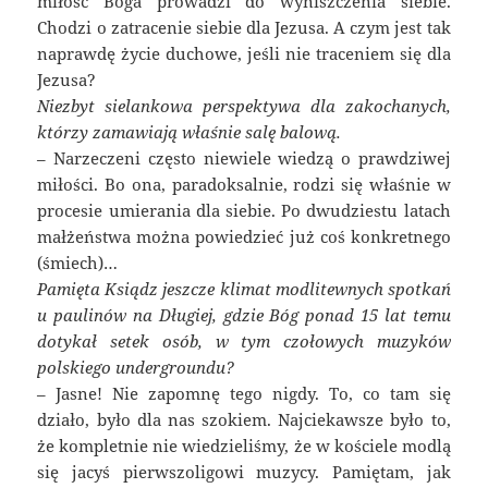
miłość Boga prowadzi do wyniszczenia siebie.
Chodzi o zatracenie siebie dla Jezusa. A czym jest tak
naprawdę życie duchowe, jeśli nie traceniem się dla
Jezusa?
Niezbyt sielankowa perspektywa dla zakochanych,
którzy zamawiają właśnie salę balową.
– Narzeczeni często niewiele wiedzą o prawdziwej
miłości. Bo ona, paradoksalnie, rodzi się właśnie w
procesie umierania dla siebie. Po dwudziestu latach
małżeństwa można powiedzieć już coś konkretnego
(śmiech)…
Pamięta Ksiądz jeszcze klimat modlitewnych spotkań
u paulinów na Długiej, gdzie Bóg ponad 15 lat temu
dotykał setek osób, w tym czołowych muzyków
polskiego undergroundu?
– Jasne! Nie zapomnę tego nigdy. To, co tam się
działo, było dla nas szokiem. Najciekawsze było to,
że kompletnie nie wiedzieliśmy, że w kościele modlą
się jacyś pierwszoligowi muzycy. Pamiętam, jak