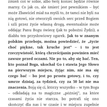
zmień coś w sobie, albo twój koniec będzie równie
marny. Co jak co, ale śmierć jest pewnikiem – być
może Zbawiciel miał na myśli to, że tamci nie byli na
nią gotowi, nie otworzyli swoich serc przed Bogiem
i szli przez życie własną drogą, ewentualnie może
oddając Panu Bogu świecę (jak to pobożni Żydzi), a
diabłu ten przysłowiowy ogarek.
Jak to w znanym
polskim przeboju, można powiedzieć, że „życie
choć piękne, tak kruche jest” – i to jest
rzeczywistość, którą chrześcijanin powinien mieć
zawsze przed oczami. Nie po to, aby się bać. Ten,
kto poznał Boga, ukochał Go i stawia Jego Słowo
na pierwszym miejscu, żyjąc nim, nie ma się
czego bać – bo jest po prostu gotowy, i to, czy
umrze dzisiaj, za tydzień, czy za 50 lat nie ma
znaczenia.
Boją się ci, którzy wszystko – w tym Boga
– odkładają na to magiczne „później”, na które
czasami życia nie starcza, bo potrafi się ono
skończyć dla nas i w czasie i w miejscu zupełnie