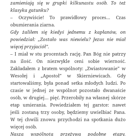
zamieniają się w grupki kilkunastu osób. To też
klasyka gatunku?
– Oczywiście! To prawidłowy proces… Czas
obumierania ziarna.
Gdy żaliłem się kiedyś jednemu z kapłanów, on
powiedział: „Zostało was niewielu? Jezus nie miał
więcej przyjaciół”.
– I miał w stu procentach rację. Pan Bóg nie patrzy
na ilość. On niezwykle ceni sobie wierność.
Zakładałem z bratem wspólnoty: „Zwiastowanie” w
Wesołej i „Apostoł” w Skierniewicach. Gdy
startowaliśmy, była ponad setka młodych ludzi. Po
czasie w jednej ze wspólnot pozostało dwanaście
osób, w drugiej… pięć. Przerobiły na własnej skórze
etap umierania. Powiedziałem tej garstce: nawet
jeśli zostaną trzy osoby, będziemy uwielbiać Pana.
W tej chwili znowu przychodzi na spotkania dużo
więcej osób.
Nasza wspólnota przeżywa podobne etapy.