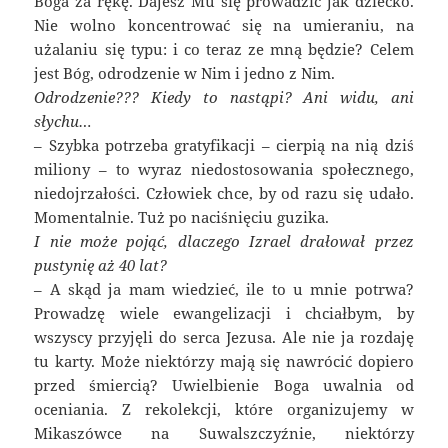
Boga za rękę. Dajesz Mu się prowadzić jak dziecko.
Nie wolno koncentrować się na umieraniu, na
użalaniu się typu: i co teraz ze mną będzie? Celem
jest Bóg, odrodzenie w Nim i jedno z Nim.
Odrodzenie??? Kiedy to nastąpi? Ani widu, ani
słychu…
– Szybka potrzeba gratyfikacji – cierpią na nią dziś
miliony – to wyraz niedostosowania społecznego,
niedojrzałości. Człowiek chce, by od razu się udało.
Momentalnie. Tuż po naciśnięciu guzika.
I nie może pojąć, dlaczego Izrael drałował przez
pustynię aż 40 lat?
– A skąd ja mam wiedzieć, ile to u mnie potrwa?
Prowadzę wiele ewangelizacji i chciałbym, by
wszyscy przyjęli do serca Jezusa. Ale nie ja rozdaję
tu karty. Może niektórzy mają się nawrócić dopiero
przed śmiercią? Uwielbienie Boga uwalnia od
oceniania. Z rekolekcji, które organizujemy w
Mikaszówce na Suwalszczyźnie, niektórzy