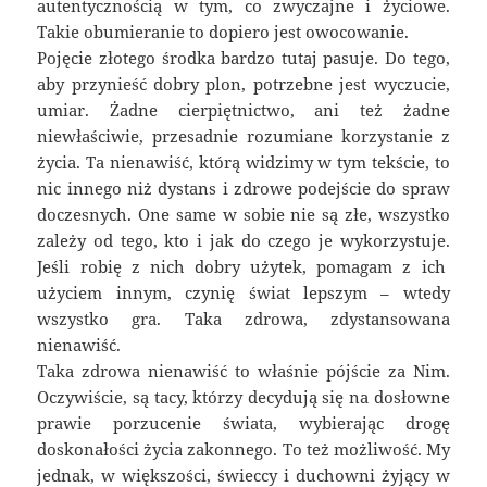
autentycznością w tym, co zwyczajne i życiowe.
Takie obumieranie to dopiero jest owocowanie.
Pojęcie złotego środka bardzo tutaj pasuje. Do tego,
aby przynieść dobry plon, potrzebne jest wyczucie,
umiar. Żadne cierpiętnictwo, ani też żadne
niewłaściwie, przesadnie rozumiane korzystanie z
życia. Ta nienawiść, którą widzimy w tym tekście, to
nic innego niż dystans i zdrowe podejście do spraw
doczesnych. One same w sobie nie są złe, wszystko
zależy od tego, kto i jak do czego je wykorzystuje.
Jeśli robię z nich dobry użytek, pomagam z ich
użyciem innym, czynię świat lepszym – wtedy
wszystko gra. Taka zdrowa, zdystansowana
nienawiść.
Taka zdrowa nienawiść to właśnie pójście za Nim.
Oczywiście, są tacy, którzy decydują się na dosłowne
prawie porzucenie świata, wybierając drogę
doskonałości życia zakonnego. To też możliwość. My
jednak, w większości, świeccy i duchowni żyjący w