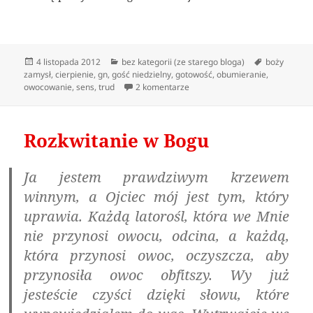
Data
Kategorie
Tagi
4 listopada 2012
bez kategorii (ze starego bloga)
boży
publikacji
zamysł
,
cierpienie
,
gn
,
gość niedzielny
,
gotowość
,
obumieranie
,
do Czas obumierania ziarna
owocowanie
,
sens
,
trud
2 komentarze
Rozkwitanie w Bogu
Ja jestem prawdziwym krzewem
winnym, a Ojciec mój jest tym, który
uprawia. Każdą latorośl, która we Mnie
nie przynosi owocu, odcina, a każdą,
która przynosi owoc, oczyszcza, aby
przynosiła owoc obfitszy. Wy już
jesteście czyści dzięki słowu, które