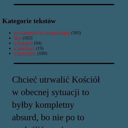
Kategorie tekstów
bez kategorii (ze starego bloga)
(595)
inne
(102)
o Kościele
(94)
o książkach
(19)
wokół Biblii
(189)
Chcieć utrwalić Kościół
w obecnej sytuacji to
byłby kompletny
absurd, bo nie po to