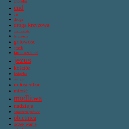
choroba
cud
dar
droga
droga krzyżowa
duch święty
faryzeusze
gotowość
grzech
jan chrzciciel
jezus
kościół
książka
maryja
miłosierdzie
miłość
modlitwa
nadzieja
narodzenie pańskie
obietnica
oczekiwanie