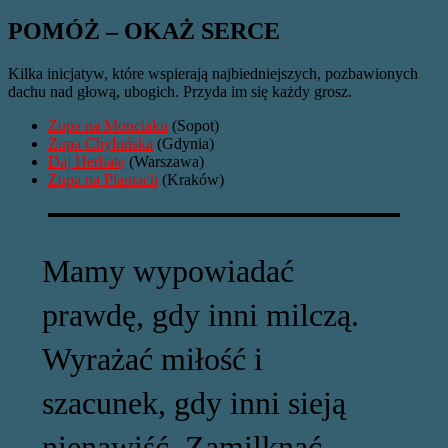
POMÓŻ – OKAŻ SERCE
Kilka inicjatyw, które wspierają najbiedniejszych, pozbawionych
dachu nad głową, ubogich. Przyda im się każdy grosz.
Zupa na Monciaku
(Sopot)
Zupa Chylońska
(Gdynia)
Daj Herbatę
(Warszawa)
Zupa na Plantach
(Kraków)
Mamy wypowiadać
prawdę, gdy inni milczą.
Wyrażać miłość i
szacunek, gdy inni sieją
nienawiść. Zamilknąć,