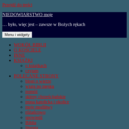
Przejdź do treści
NIEDOWIARSTWO moje
… było, więc jest – zawsze w Bożych rękach
Menu i widgety
WOKÓŁ BIBLII
O KOŚCIELE
INNE
KSIĄŻKI
o książkach
czytam
POLECANE STRONY
blogi o wierze
wiara po męsku
pomóż
sklepy chrześcijańskie
prasa katolicka i okolice
moje modlitwy
różańcowo
spowiedź
Biblia
liturgia