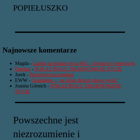
POPIEŁUSZKO
Najnowsze komentarze
Magda
-
Ludzie na drodze życia #02 – Szymon Cyrenejczyk
Damian
-
POKAŻ BOGU ZMARNOWANE ŻYCIE
Jurek
-
Bezużyteczna posługa
EWW
-
Guadalupe – „ta, która depcze głowę węża”
Joanna Górnich
-
POKAŻ BOGU ZMARNOWANE
ŻYCIE
Powszechne jest
niezrozumienie i