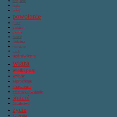
odejście
papież
pokój
powołanie
praca
problem
prośba
radość
rodzina
rozważania
strach
uzdrowienie
wiara
wielki post
wybór
zaproszenie
zbawienie
zmartwychwstanie
śmierć
świadectwo
życie
życzenia