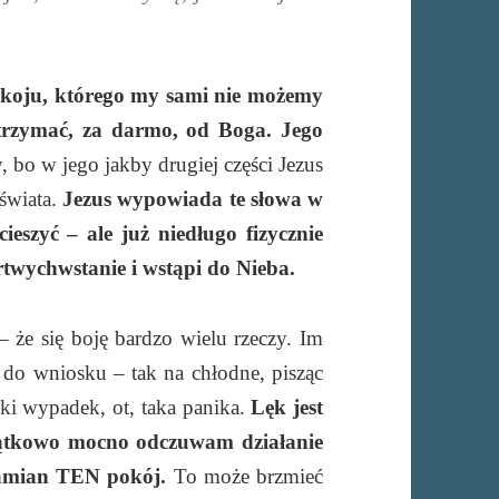
koju, którego my sami nie możemy
otrzymać, za darmo, od Boga. Jego
, bo w jego jakby drugiej części Jezus
 świata.
Jezus wypowiada te słowa w
ieszyć – ale już niedługo fizycznie
rtwychwstanie i wstąpi do Nieba.
 że się boję bardzo wielu rzeczy. Im
 do wniosku – tak na chłodne, pisząc
elki wypadek, ot, taka panika.
Lęk jest
yjątkowo mocno odczuwam działanie
 zamian TEN pokój.
To może brzmieć