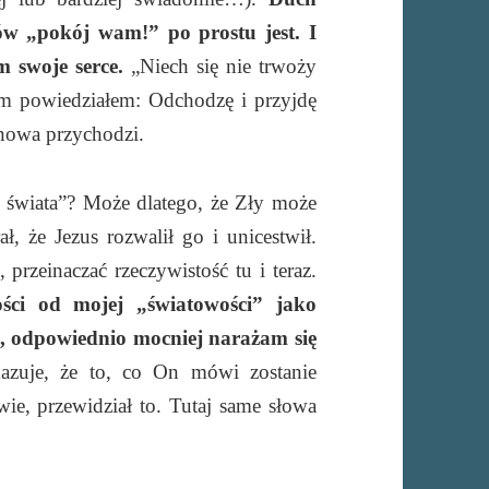
ów „pokój wam!” po prostu jest. I
m swoje serce.
„Niech się nie trwoży
 wam powiedziałem: Odchodzę i przyjdę
 nowa przychodzi.
 świata”? Może dlatego, że Zły może
ał, że Jezus rozwalił go i unicestwił.
 przeinaczać rzeczywistość tu i teraz.
ości od mojej „światowości” jako
e, odpowiednio mocniej narażam się
kazuje, że to, co On mówi zostanie
e, przewidział to. Tutaj same słowa