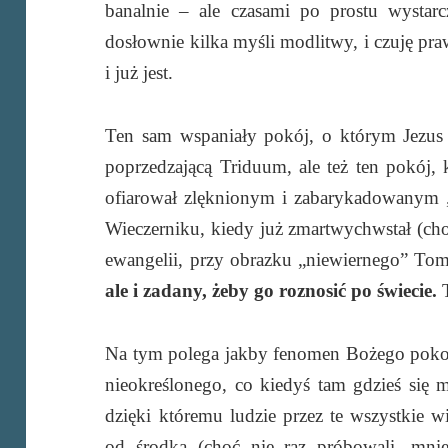
banalnie – ale czasami po prostu wystarc
dosłownie kilka myśli modlitwy, i czuję pra
i już jest.
Ten sam wspaniały pokój, o którym Jezus
poprzedzającą Triduum, ale też ten pokój, 
ofiarował zlęknionym i zabarykadowanym
Wieczerniku, kiedy już zmartwychwstał (cho
ewangelii, przy obrazku „niewiernego” To
ale i zadany, żeby go roznosić po świecie.
Na tym polega jakby fenomen Bożego pokoju
nieokreślonego, co kiedyś tam gdzieś się m
dzięki któremu ludzie przez te wszystkie wi
od środka (choć nie raz próbowali, mni