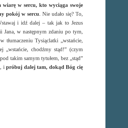
 wiarę w sercu, kto wyciąga swoje
ny pokój w sercu
. Nie udało się? To,
stawaj i idź dalej – tak jak to Jezus
ii Jana, w następnym zdaniu po tym,
 tłumaczeniu Tysiąclatki „wstańcie,
zej „wstańcie, chodźmy stąd!” (czym
e pod takim samym tytułem, bez „stąd”
, i
próbuj dalej tam, dokąd Bóg cię