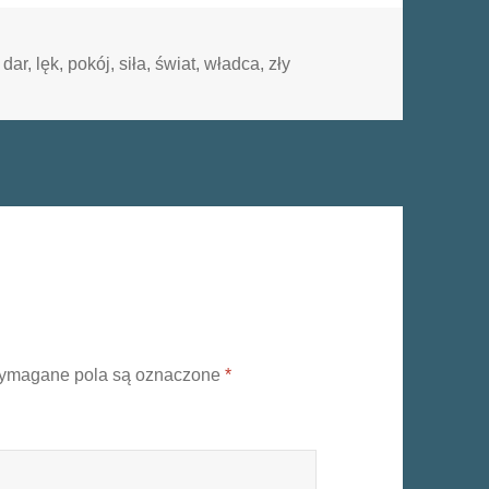
Tagi
dar
,
lęk
,
pokój
,
siła
,
świat
,
władca
,
zły
ymagane pola są oznaczone
*