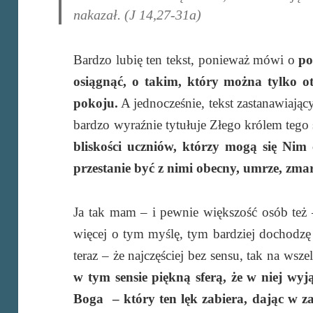
nakazał. (J 14,27-31a)
Bardzo lubię ten tekst, ponieważ mówi o
po
osiągnąć, o takim, który można tylko 
pokoju.
A jednocześnie, tekst zastanawiający
bardzo wyraźnie tytułuje Złego królem tego
bliskości uczniów, którzy mogą się Nim c
przestanie być z nimi obecny, umrze, zma
Ja tak mam – i pewnie większość osób też –
więcej o tym myślę, tym bardziej dochodzę
teraz – że najczęściej bez sensu, tak na wsz
w tym sensie piękną sferą, że w niej w
Boga – który ten lęk zabiera, dając w