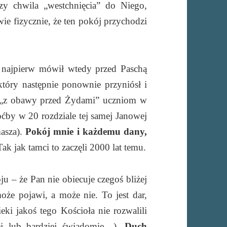
zy chwila „westchnięcia” do Niego,
wie fizycznie, że ten pokój przychodzi
 najpierw mówił wtedy przed Paschą
który następnie ponownie przyniósł i
 „z obawy przed Żydami” uczniom w
ćby w 20 rozdziale tej samej Janowej
masza).
Pokój mnie i każdemu dany,
Tak jak tamci to zaczęli 2000 lat temu.
 – że Pan nie obiecuje czegoś bliżej
oże pojawi, a może nie. To jest dar,
eki jakoś tego Kościoła nie rozwalili
ej lub bardziej świadomie…).
Duch