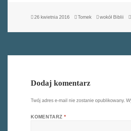
Data
Autor
Kategorie
26 kwietnia 2016
Tomek
wokół Biblii
publikacji
Dodaj komentarz
Twój adres e-mail nie zostanie opublikowany.
W
KOMENTARZ
*