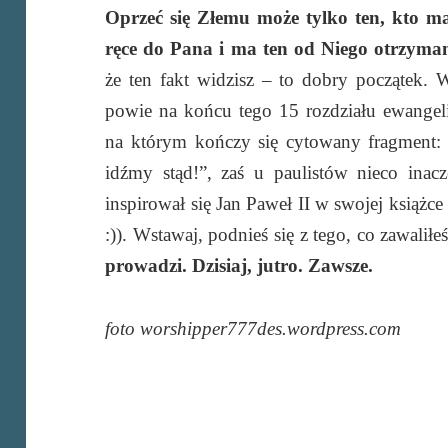
Oprzeć się Złemu może tylko ten, kto ma
ręce do Pana i ma ten od Niego otrzyma
że ten fakt widzisz – to dobry początek. W
powie na końcu tego 15 rozdziału ewangel
na którym kończy się cytowany fragment: w
idźmy stąd!”, zaś u paulistów nieco inac
inspirował się Jan Paweł II w swojej książc
:)). Wstawaj, podnieś się z tego, co zawaliłeś
prowadzi. Dzisiaj, jutro. Zawsze.
foto worshipper777des.wordpress.com