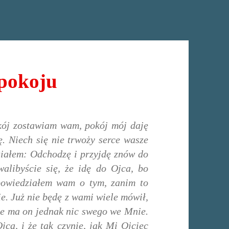
 pokoju
kój zostawiam wam, pokój mój daję
. Niech się nie trwoży serce wasze
działem: Odchodzę i przyjdę znów do
alibyście się, że idę do Ojca, bo
 powiedziałem wam o tym, zanim to
nie. Już nie będę z wami wiele mówił,
e ma on jednak nic swego we Mnie.
jca, i że tak czynię, jak Mi Ojciec