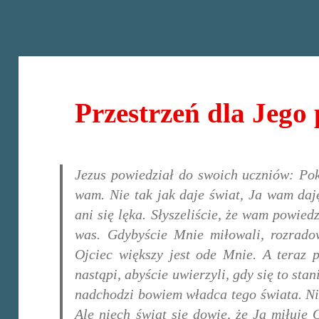
Przestrzeń dla Jego
Jezus powiedział do swoich uczniów: Po
wam. Nie tak jak daje świat, Ja wam daję
ani się lęka. Słyszeliście, że wam powie
was. Gdybyście Mnie miłowali, rozradow
Ojciec większy jest ode Mnie. A teraz
nastąpi, abyście uwierzyli, gdy się to sta
nadchodzi bowiem władca tego świata. Ni
Ale niech świat się dowie, że Ja miłuję O