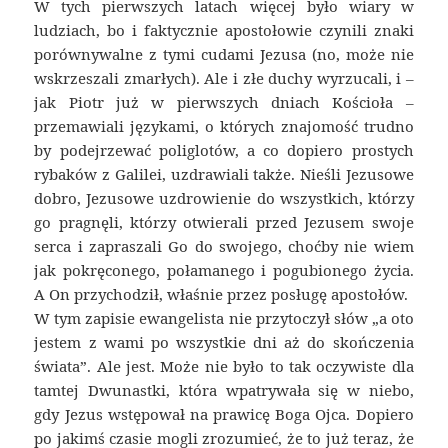
W tych pierwszych latach więcej było wiary w
ludziach, bo i faktycznie apostołowie czynili znaki
porównywalne z tymi cudami Jezusa (no, może nie
wskrzeszali zmarłych). Ale i złe duchy wyrzucali, i –
jak Piotr już w pierwszych dniach Kościoła –
przemawiali językami, o których znajomość trudno
by podejrzewać poliglotów, a co dopiero prostych
rybaków z Galilei, uzdrawiali także. Nieśli Jezusowe
dobro, Jezusowe uzdrowienie do wszystkich, którzy
go pragnęli, którzy otwierali przed Jezusem swoje
serca i zapraszali Go do swojego, choćby nie wiem
jak pokręconego, połamanego i pogubionego życia.
A On przychodził, właśnie przez posługę apostołów.
W tym zapisie ewangelista nie przytoczył słów „a oto
jestem z wami po wszystkie dni aż do skończenia
świata”. Ale jest. Może nie było to tak oczywiste dla
tamtej Dwunastki, która wpatrywała się w niebo,
gdy Jezus wstępował na prawicę Boga Ojca. Dopiero
po jakimś czasie mogli zrozumieć, że to już teraz, że