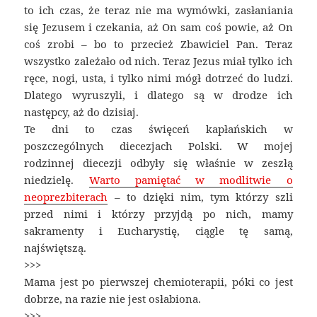
to ich czas, że teraz nie ma wymówki, zasłaniania
się Jezusem i czekania, aż On sam coś powie, aż On
coś zrobi – bo to przecież Zbawiciel Pan. Teraz
wszystko zależało od nich. Teraz Jezus miał tylko ich
ręce, nogi, usta, i tylko nimi mógł dotrzeć do ludzi.
Dlatego wyruszyli, i dlatego są w drodze ich
następcy, aż do dzisiaj.
Te dni to czas święceń kapłańskich w
poszczególnych diecezjach Polski. W mojej
rodzinnej diecezji odbyły się właśnie w zeszłą
niedzielę.
Warto pamiętać w modlitwie o
neoprezbiterach
– to dzięki nim, tym którzy szli
przed nimi i którzy przyjdą po nich, mamy
sakramenty i Eucharystię, ciągle tę samą,
najświętszą.
>>>
Mama jest po pierwszej chemioterapii, póki co jest
dobrze, na razie nie jest osłabiona.
>>>