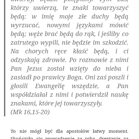
którzy uwierzą, te znaki towarzyszyć
będą: w imię moje złe duchy będą
wyrzucać, nowymi językami mówić
będą; węże brać będą do rąk, i jeśliby co
zatrutego wypili, nie będzie im szkodzić.
Na chorych ręce kłaść będą, i ci
odzyskają zdrowie. Po rozmowie z nimi
Pan Jezus został wzięty do nieba i
zasiadł po prawicy Boga. Oni zaś poszli i
głosili Ewangelię wszędzie, a Pan
współdziałał z nimi i potwierdził naukę
znakami, które jej towarzyszyły.
(Mk 16,15-20)
To nie mógł być dla apostołów łatwy moment.
Skończyło się prowadzenie za rękę, dreptanie za