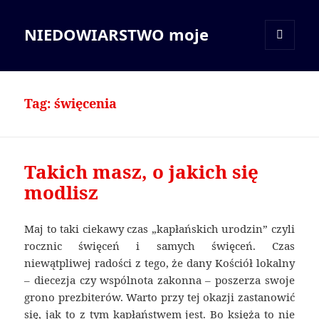
NIEDOWIARSTWO moje
MENU
I
WIDGETY
Tag:
święcenia
Takich masz, o jakich się
modlisz
Maj to taki ciekawy czas „kapłańskich urodzin” czyli
rocznic święceń i samych święceń. Czas
niewątpliwej radości z tego, że dany Kościół lokalny
– diecezja czy wspólnota zakonna – poszerza swoje
grono prezbiterów. Warto przy tej okazji zastanowić
się, jak to z tym kapłaństwem jest. Bo księża to nie