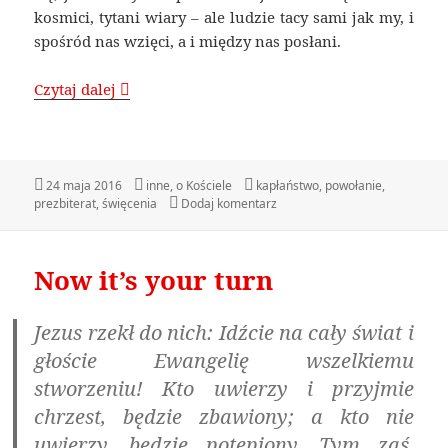
kosmici, tytani wiary – ale ludzie tacy sami jak my, i
spośród nas wzięci, a i między nas posłani.
Czytaj dalej
Takich masz, o jakich się modlisz
Data
24 maja 2016
Kategorie
inne
,
o Kościele
Tagi
kapłaństwo
,
powołanie
,
prezbiterat
publikacji
,
święcenia
Dodaj komentarz
do Takich masz, o jakich się mo
Now it’s your turn
Jezus rzekł do nich: Idźcie na cały świat i
głoście Ewangelię wszelkiemu
stworzeniu! Kto uwierzy i przyjmie
chrzest, będzie zbawiony; a kto nie
uwierzy, będzie potępiony. Tym zaś,