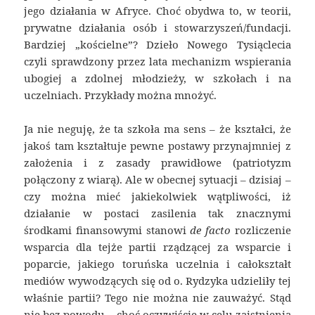
jego działania w Afryce. Choć obydwa to, w teorii,
prywatne działania osób i stowarzyszeń/fundacji.
Bardziej „kościelne”? Dzieło Nowego Tysiąclecia
czyli sprawdzony przez lata mechanizm wspierania
ubogiej a zdolnej młodzieży, w szkołach i na
uczelniach. Przykłady można mnożyć.
Ja nie neguję, że ta szkoła ma sens – że kształci, że
jakoś tam kształtuje pewne postawy przynajmniej z
założenia i z zasady prawidłowe (patriotyzm
połączony z wiarą). Ale w obecnej sytuacji – dzisiaj –
czy można mieć jakiekolwiek wątpliwości, iż
działanie w postaci zasilenia tak znacznymi
środkami finansowymi stanowi
de facto
rozliczenie
wsparcia dla tejże partii rządzącej za wsparcie i
poparcie, jakiego toruńska uczelnia i całokształt
mediów wywodzących się od o. Rydzyka udzieliły tej
właśnie partii? Tego nie można nie zauważyć. Stąd
nie bez powodu – choć oczywiście w celu zaistnienia