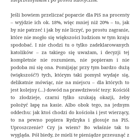
Jeśli bowiem przeliczać poparcie dla PiS na procenty
– wyjdzie ich ok. 18%, więc mniej niż 20% – to, jak
by nie patrzeć i jak by nie liczyć, po prostu zagranie,
które nie mogło się większości ludziom w tym kraju
spodobać. I nie chodzi tu o tylko zadeklarowanych
katolików – za takiego się uważam, i decyzji tej
kompletnie nie rozumiem, nie popieram i nie
podoba mi się ona. Pomijając przy tym bardzo dużą
(większość?) tych, którym taki pomysł wydaje się,
delikatnie mówiąc, nie na miejscu – dla których to
jest kolejny (…) dowód na prawdziwość tezy: Kościół
to złodzieje, czarni tylko szukają okazji, żeby
położyć łapę na kasie. Albo obok tego, na jednym
oddechu: jak ktoś chodzi do kościoła i jest wierzący,
to na pewno popiera Rydzyka i głosuje na PiS.
Uproszczenie? Czy ja wiem? Bo właśnie tak to
wygląda. Pół biedy, że mieli te pieniądze przesunąć z