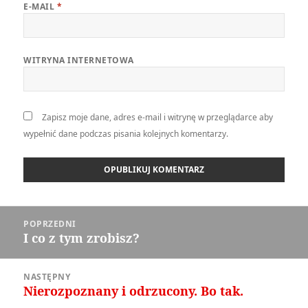
E-MAIL
*
WITRYNA INTERNETOWA
Zapisz moje dane, adres e-mail i witrynę w przeglądarce aby
wypełnić dane podczas pisania kolejnych komentarzy.
Nawigacja
POPRZEDNI
wpisu
I co z tym zrobisz?
Poprzedni
wpis:
NASTĘPNY
Nierozpoznany i odrzucony. Bo tak.
Następny
wpis: