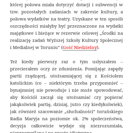
której połowa miała dotyczyć dotacji i subwencji w
tzw. pozostałych zadaniach w zakresie kultury, a
połowa wydatków na teatry. Uzyskane w ten sposób
oszczędności miałyby być przeznaczone na wydatki
majątkowe i bieżące w rezerwie celowej „Środki na
realizację zadań Wyższej Szkoły Kultury Społecznej
i Medialnej w Toruniu” (
Gość Niedzielny
).
Też kiedy pierwszy raz o tym usłyszałem –
przecierałem oczy ze zdumienia. Pomijając zapędy
partii rządzącej, utożsamiającej się z Kościołem
katolickim (co – niektórym trzeba przypomnieć –
bynajmniej nie powoduje i nie może spowodować,
aby Kościół zaczął się utożsamiać czy popierać
jakąkolwiek partię, dzisiaj, jutro czy kiedykolwiek),
jak również szacowanie „słuchalności” toruńskiego
Radia Maryja na poziomie ok. 2% społeczeństwa,
decyzja całkowicie wydaje się niezrozumiała,
nieprzemyślana i po prostu idiotyczna.