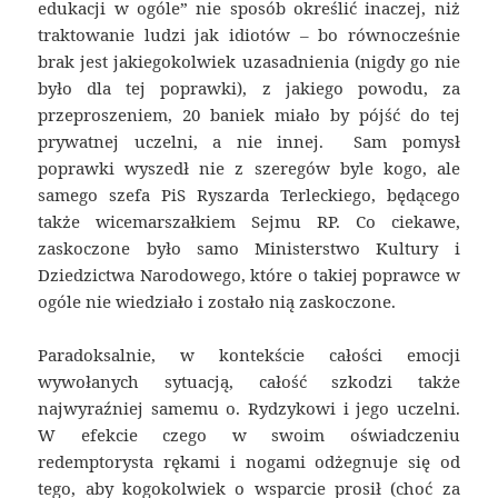
edukacji w ogóle” nie sposób określić inaczej, niż
traktowanie ludzi jak idiotów – bo równocześnie
brak jest jakiegokolwiek uzasadnienia (nigdy go nie
było dla tej poprawki), z jakiego powodu, za
przeproszeniem, 20 baniek miało by pójść do tej
prywatnej uczelni, a nie innej. Sam pomysł
poprawki wyszedł nie z szeregów byle kogo, ale
samego szefa PiS Ryszarda Terleckiego, będącego
także wicemarszałkiem Sejmu RP. Co ciekawe,
zaskoczone było samo Ministerstwo Kultury i
Dziedzictwa Narodowego, które o takiej poprawce w
ogóle nie wiedziało i zostało nią zaskoczone.
Paradoksalnie, w kontekście całości emocji
wywołanych sytuacją, całość szkodzi także
najwyraźniej samemu o. Rydzykowi i jego uczelni.
W efekcie czego w swoim oświadczeniu
redemptorysta rękami i nogami odżegnuje się od
tego, aby kogokolwiek o wsparcie prosił (choć za