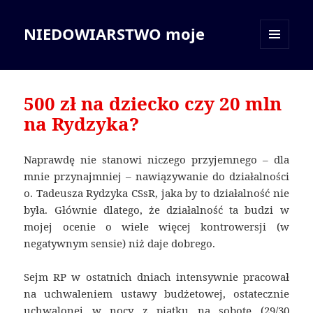
NIEDOWIARSTWO moje
MENU
I
WIDGETY
500 zł na dziecko czy 20 mln
na Rydzyka?
Naprawdę nie stanowi niczego przyjemnego – dla
mnie przynajmniej – nawiązywanie do działalności
o. Tadeusza Rydzyka CSsR, jaka by to działalność nie
była. Głównie dlatego, że działalność ta budzi w
mojej ocenie o wiele więcej kontrowersji (w
negatywnym sensie) niż daje dobrego.
Sejm RP w ostatnich dniach intensywnie pracował
na uchwaleniem ustawy budżetowej, ostatecznie
uchwalonej w nocy z piątku na sobotę (29/30