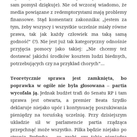
sam pomysł dziękuje). Nie od wczoraj wiadomo, że
media powiązane z redemptorystami mają problemy
finansowe. Stąd komentarz zakonnika: „jestem za
tym, żeby wszyscy i wszystkie uczelnie miały równe
prawa, tak jak każdy człowiek ma taką samą
godność” (?). Nie jest już tak kategoryczny odnośnie
przyjęcia pomocy jako takiej: „Nie chcemy też
dostawać jakichś środków kosztem ludzi biednych,
potrzebujących czy na przykład chorych”…
Teoretycznie sprawa jest zamknięta, bo
poprawka w ogóle nie była głosowana – partia
wycofała ją.
Jednak budżet trafi do Senatu RP i tam
sprawa jest otwarta, a premier Beata Szydło
deklaruje niejako upór i kontynuację poszukiwania
pieniędzy na toruńską uczelnię. Przy dzisiejszym
układzie sił w parlamencie partia rządząca
przepchnąć może wszystko. Piłka będzie niejako po
stronie Rydzyka – co zrobi, czy takie pieniądze