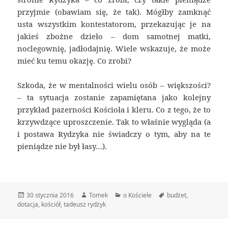
przyjmie (obawiam się, że tak). Mógłby zamknąć
usta wszystkim kontestatorom, przekazując je na
jakieś zbożne dzieło – dom samotnej matki,
noclegownię, jadłodajnię. Wiele wskazuje, że może
mieć ku temu okazję. Co zrobi?
Szkoda, że w mentalności wielu osób – większości?
– ta sytuacja zostanie zapamiętana jako kolejny
przykład pazerności Kościoła i kleru. Co z tego, że to
krzywdzące uproszczenie. Tak to właśnie wygląda (a
i postawa Rydzyka nie świadczy o tym, aby na te
pieniądze nie był łasy…).
Data
Autor
Kategorie
Tagi
30 stycznia 2016
Tomek
o Kościele
budżet
,
publikacji
dotacja
,
kościół
,
tadeusz rydzyk