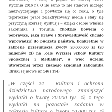
stycznia 2016 r.). O ile samo to nie stanowi niczego
nadzwyczajnego i powtarza się co roku, o tyle
tegoroczne prace zelektryzowały media i stały się
przyczyną szerszej dyskusji – dzięki osobie właśnie
zakonnika z Torunia.
Chodziło bowiem o
poprawkę, jaką Prawo i Sprawiedliwość chciało
wprowadzić do budżetu państwa, konkretnie w
zakresie przesunięcia kwoty 20.000.000 zł (20
milionów zł) na „cele Wyższej Szkoły Kultury
Społecznej i Medialnej”, a więc uczelni
utworzonej przez znanego skądinąd zakonnika
(druki sejmowe nr 146 i 194).
„W części 24 – Kultura i ochrona
dziedzictwa narodowego zmniejszyć
wydatki o kwotę 20.000 tys. zł, z tego
wydatki na pozostałe zadania w
zakresie kultury o kwotę 10.000 tys. zł